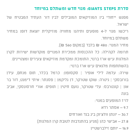
סדרת Giants Steps: מנוי חדש ומשתלם במיוחד
מפגש ייחודי בין המוזיקאים המובילים לבין דור העתיד המבטיח של
ישראל.
ריכשו מנוי ל-4 מופעים ותיהנו מחוויה מוזיקלית יוצאת דופן במחיר
משתלם במיוחד.
​מחיר המנוי: 480 ₪ בלבד (במקום 560 ₪).
​תרומה לקהילה: כל ההכנסות ממכירת המנויים מוקדשות ישירות לקרן
המלגות ע"ש ארז ברנוי, התומכת ומקדמת מוזיקאים צעירים ומצטיינים.
​בהשתתפות מלגאים ע"ש ארז ברנוי:
​שירה: עלמה לילי אופיר | סקסופון: כרמל בכלר, תום מנחם, עידן
בורובסקי | גיטרה: שוקו שטרקר, דן גליקמן | פסנתר: איתי דימנט, דור בר
און | קונטרבס: עלי שטרקר, נועם חיטין | תופים: אורי חרסונסקי, אביב
בונה
​לו"ז המופעים במנוי:
​9.7 – אסתר רדא
​30.7 – יונתן וולצ'וק ביג בנד ואורחים
​27.8 – אבישי כהן (מגיע בהתנדבות לטובת קרן המלגות)
​16.9 – יותם זילברשטיין