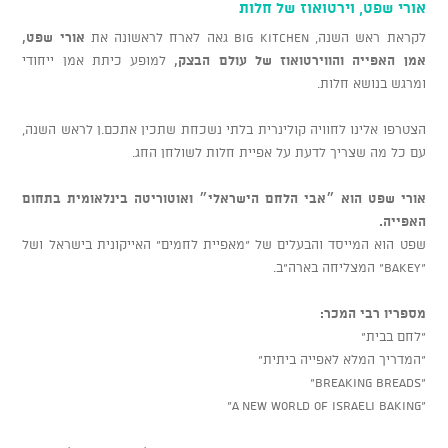
אורי שפט, וירטואוז של חלות
לקראת ראש השנה, BIG KITCHEN גאה לארח לראשונה את
אורי שפט,
אמן האפייה והווירטואוז של עולם הבצק,
למופע כיתת אמן ייחודי
ומרגש בנושא חלות.
הצטרפו אלינו לחוויה קולינרית בלתי נשכחת שתכין אתכם.ן לראש השנה,
עם כל מה שצריך לדעת על אפיית חלות לשולחן החג.
אורי שפט הוא ״אבי הלחם הישראלי״ ואוטוריטה בינלאומית בתחום
האפייה.
שפט הוא המייסד והבעלים של "מאפיית לחמים" האייקונית בישראל ושל
"Bakey" המצליחה בארה"ב.
מספריו רבי המכר:
"לחם בבית"
"המדריך המלא לאפייה ביתית"
"Breaking BREADS"
"A New World of Israeli Baking"