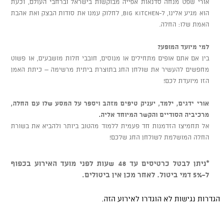
אורי שפט מנחה סדנאות אפייה מבוקשות בישראל וברחבי העולם, וכעת
הוא מגיע אלינו, ל-BIG KITCHEN, לחלוק עמנו את סודות הבצק ואת אהבת
האמת שלו: החלה.
למי מיועד המופע?
בין אם אתם אופים מתחילים או מנוסים, חובבי חלות מושבעים, או פשוט
מחפשים להעשיר את שולחן החג בתוצרת ביתית מרשימה – כיתת האמן
הזו מיועדת לכם!
אורי ידגים, ילמד, יעניק טיפים מזהב ויספר על המסע שלו עם החלה,
מרכיביה הסודיים והקשר המיוחד אליה.
אל תחמיצו הזדמנות חד פעמית ללמוד מהטוב ביותר ולהביא את בשורת
החלה המושלמת לשולחן החג שלכם!
*ניתן לבטל כרטיסים עד 48 שעות לפני מועד האירוע בכפוף
ל-5% דמי ביטול. לאחר מכן אין ביטולים.
הגדרות נגישות לא הוגדרו לאירוע הזה.