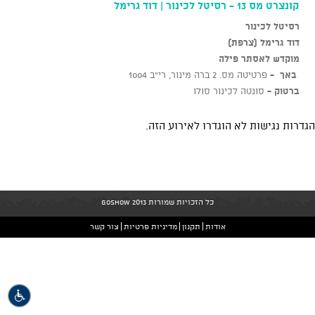
קונצרט מס 13 - רסיטל לכינור | דוד גרימל
רסיטל לכינור
דוד גרימל (צרפת)
מוקדש לאסתר פילה
באך -
פרטיטה מס. 2 ברה מינור, רי"ב 1004
ברטוק -
סונטה לכינור סולו
הגדרות נגישות לא הוגדרו לאירוע הזה.
כל הזכויות שמורות GoShow 2013
אודות
תקנון
מדיניות פרטיות
צור קשר