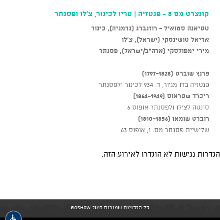
קונצרט מס 8 - פנטזיה | טריו לכינור, צ'לו ופסנתר
טטיאנה סמואיל - רוזנברג (גרמניה), כינור
אריאל טושינסקי (ישראל), צ'לו
מירי ימפולסקי (ארה"ב/ישראל), פסנתר
פרנץ שוברט (1797-1828)
פנטזיה בדו מג'ור, ד. 934 לכינור ולפסנתר
ריכרד שטראוס (1864-1949)
סונטה לצ'לו ולפסנתר אופוס 6
רוברט שומאן (1810-1856)
שלישיית פסנתר מס. 1, אופוס
6
3
הגדרות נגישות לא הוגדרו לאירוע הזה.
כל הזכויות שמורות GoShow 2013