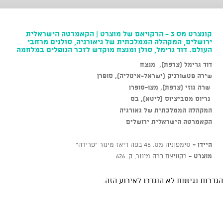
קונצרט מס 3 - הרקויאם של מוצרט | הקאמרטה הישראלית
ירושלים, המקהלה הממלכתית של גיאורגיה, סולנים מרחבי
העולם. דוד גרימל, סולן ומנצח מוקדש לזכר הנופלים במלחמה
דוד גרימל (צרפת), מנצח
שירה פטשורניק (ישראל-איטליה), סופרן
שרה גוזי (צרפת), מצו-סופרן
נריוס מסביציוס (ליטא), בס
המקהלה הממלכתית של גאורגיה
הקאמרטה הישראלית ירושלים
היידן -
סימפוניה מס. 45 בפה דיאז מינור "פרידה"
מוצרט -
רקוויאם ברה מינור, ק. 626
הגדרות נגישות לא הוגדרו לאירוע הזה.