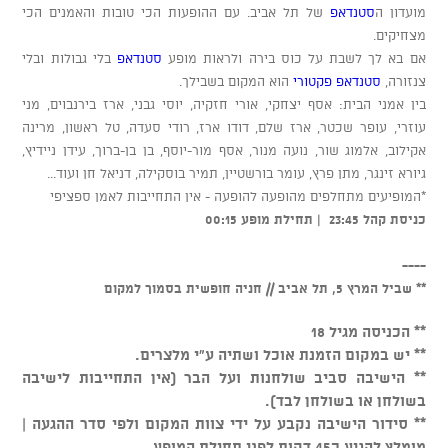
מועדון ה
סטנדאפ
של תל אביב. עם ההופעות הכי טובות והאמנים הכי
מצחיקים.
אם בא לך לשבת על כוס בירה ולראות מופע
סטנדאפ
בלי גבולות ובלי
צנזורה,
סטנדאפ פקטורי
הוא המקום בשבילך.
בין אמני הבית: אסף יצחקי, אורי חזקיה, יוסי גבני, ארז בירנבוים, מני
עוזרי, עופר שכטר, ארז שלם, דודו ארז, רודי סעדה, טל ראשון, מרינה
אקילוב, אלמוג שור, נועה מנור, אסף מור-יוסף, בן בן-ברוך, עידן ניידיץ,
גיורא זינגר, מתן פרץ, עומר בורשטיין, תמיר בוסקילה, דניאל חן ועוד...
*המופיעים מתחלפים מהופעה להופעה - אין התחייבות לאמן ספציפי
כניסת קהל 23:45 | תחילת מופע 00:15
----
** שביל המרץ 5, תל אביב // חניה חופשית בסמוך למקום
** הכניסה מגיל 18
** יש במקום הזמנת אוכל ושתיה ע"י מלצרים.
** הישיבה סביב שולחנות ועל הבר (אין התחייבות לישיבה
בשולחן או בשולחן לבד).
** סידור הישיבה נקבע על ידי צוות המקום ולפי סדר ההגעה |
מומלץ להגיע כ45 דקות לפני תחילת המופע.