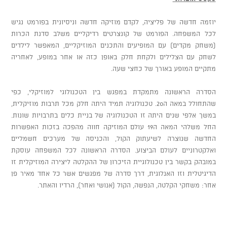
יוזמה חדשה של פליציה, לקדם מוזיקה חדשה וניסיונית בפורמט נגיש
לכל המשפחה. הפורמט של קונצרטים רדיקליים משלב סדנת הכרות
(משחק מקדים) עם המופיעים והתכנים המוזיקליים, המאפשר לילדים
לשחק עם הצלילים ולקחת חלק באופן כזה או אחר במופע, לאחריה
מתקיים המופע באורך של כחצי שעה.
הסדרה הראשונה מתמקדת במפגש בין הטכנולוגי למוזיקלי, כפי
שהתחולל במאה ה20. טכנולוגיה תמיד היתה חלק מכל תרבות מוזיקלית,
במשך אלפי שנים היתה זו הטכנולוגיה של בניית כלים בתרבויות שונות.
החל משלהי המאה ה19 עולם המוזיקה חווה מהפכה בזכות האפשרות
החדשה שנוצרה לשיעתוק הקול, והכניסה של מערכים חשמליים
ואלקטרוניים לעולם הביצוע. הסדרה הראשונה לכל המשפחה עוסקת
במובהק בקשר בין טכנולוגיית הזיכרון של ההקלטה ליצירה המוזיקלית זו
הדיגיטלית וזו האנלוגית, דרך סדרה של מפגשים אשר כל אחד מאיר פן
אחר: משחקי הקלטה, הנפשה, הקול (אנושי ואחר), הרדיו והאתר.