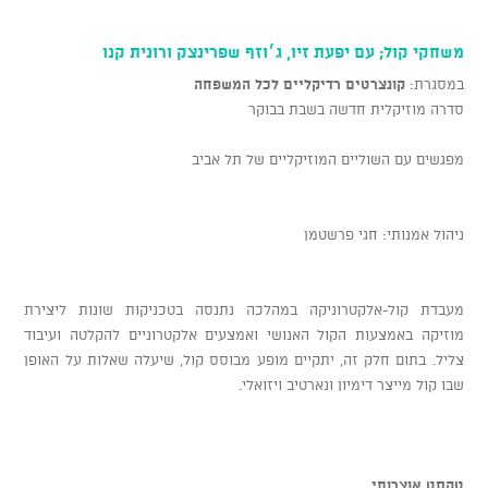
משחקי קול; עם יפעת זיו, ג׳וזף שפרינצק ורונית קנו
במסגרת:
קונצרטים רדיקליים לכל המשפחה
סדרה מוזיקלית חדשה בשבת בבוקר
מפגשים עם השוליים המוזיקליים של תל אביב
ניהול אמנותי: חגי פרשטמן
מעבדת קול-אלקטרוניקה במהלכה נתנסה בטכניקות שונות ליצירת
מוזיקה באמצעות הקול האנושי ואמצעים אלקטרוניים להקלטה ועיבוד
צליל. בתום חלק זה, יתקיים מופע מבוסס קול, שיעלה שאלות על האופן
שבו קול מייצר דימיון ונארטיב ויזואלי.
טקסט אוצרותי