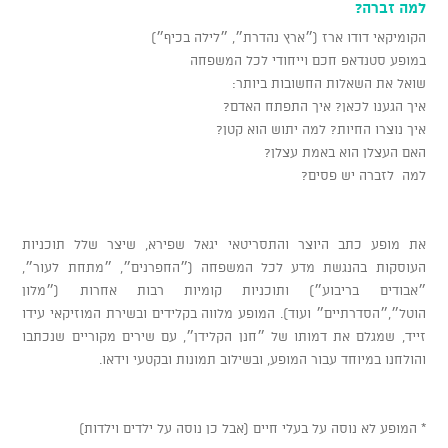
למה זברה?
הקומיקאי דודו ארז (״ארץ נהדרת״, ״לילה בכיף״)
במופע סטנדאפ חכם וייחודי לכל המשפחה
שואל את השאלות החשובות ביותר:
איך הגענו לכאן? איך התפתח האדם?
איך נוצרו החיות? למה יתוש הוא קטן?
האם העצלן הוא באמת עצלן?
למה לזברה יש פסים?
את מופע כתב היוצר והתסריטאי יגאל שפירא, שיצר שלל תוכניות
העוסקות בהנגשת מדע לכל המשפחה (״החפרנים״, ״מתחת לעור״,
״אבודים בריבוע״) ותוכניות קומיות רבות אחרות (״מלון
הוטל״,״הסדרתיים״ ועוד). המופע מלווה בקלידים ובשירת המוזיקאי עידו
זייד, שמגלם את דמותו של ״חנן הקלידן״, עם שירים מקוריים שנכתבו
והולחנו במיוחד עבור המופע, ובשילוב תמונות ובקטעי וידאו.
* המופע לא נוסה על בעלי חיים (אבל כן נוסה על ילדים וילדות)