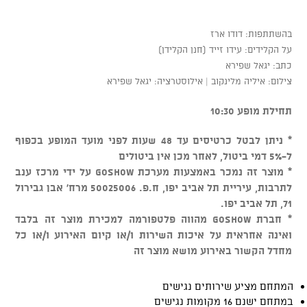
בהשתתפות: דודו ארז
על הקלידים: עידו זייד (חנן הקלידן)
כתב: יגאל שפירא
צילום: איליה מלינקוב | אילוסטרציה: יגאל שפירא
תחילת מופע 10:30
* ניתן לבטל כרטיסים עד 48 שעות לפני מועד המופע בכפוף
ל-5% דמי ביטול, לאחר מכן אין ביטולים
* מוצר זה נמכר באמצעות מערכת GOSHOW על ידי מרכז ענב
לתרבות, עיריית תל אביב יפו, ח.פ. 50025006 מרח' אבן גבירול
71, תל אביב יפו.
* חברת GOSHOW מהווה פלטפורמה למכירת מוצר זה בלבד
ואינה אחראית על איכות השירות ו/או קיום האירוע ו/או כל
מחדל הקשור באירוע מושא מוצר זה
המתחם מציע שירותים נגישים
במתחם ישנם 16 מקומות נגישים