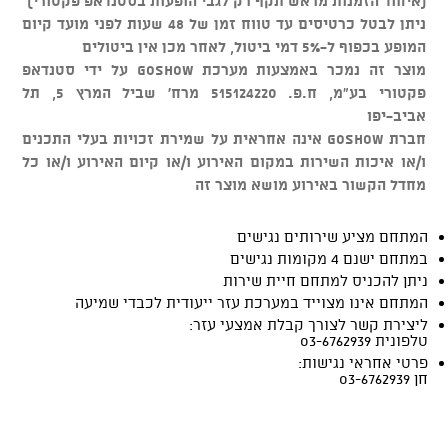
(איחוד הזמנות מראש תקף רק לגבי הופעות בסטנדאפ פקטורי)
ניתן לבטל כרטיסים עד טווח זמן של 48 שעות לפני מועד קיום
המופע בכפוף ל-5% דמי ביטול, לאחר מכן אין ביטולים
מוצר זה נמכר באמצעות מערכת GOSHOW על ידי סטנדאפ
פקטורי בע"מ, ח.פ. 515124220 מרח' שביל המרץ 5, תל
אביב-יפו
חברת GOSHOW אינה אחראית על שמירת זכויות בעלי התכנים
ו/או איכות השירות במקום האירוע ו/או קיום האירוע ו/או כל
מחדל הקשור באירוע מושא מוצר זה
המתחם מציע שירותים נגישים
במתחם ישנם 4 מקומות נגישים
ניתן להכניס למתחם חיית שירות
המתחם אינו מצוייד במערכת עזר ייעודית לכבדי שמיעה
ליצירת קשר לצורך קבלת אמצעי עזר:
טלפונית 03-6762939
פרטי אחראי נגישות:
חן 03-6762939