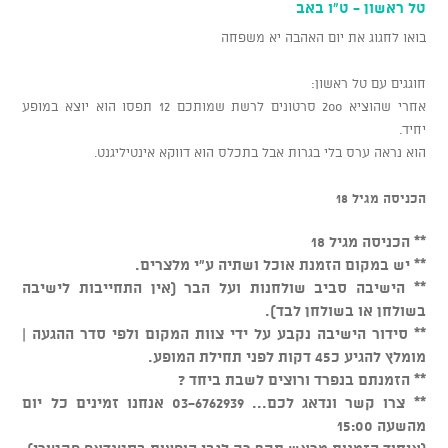
טל ראשון - ט"ו באב
בואו לחגוג את יום האהבה יא משפחה
חוגגים עם טל ראשון:
אחרי שהוציא 200 סרטונים לרשת שמותכם 12 תפסו הוא יוצא במופע
יחיד.
הוא נראה ערס בלי בגרות אבל בתכלס הוא דווקא אינטיליגנט.
הכניסה מגיל 18
** הכניסה מגיל 18
** יש במקום הזמנת אוכל ושתיה ע"י מלצרים.
** הישיבה סביב שולחנות ועל הבר (אין התחייבות לישיבה
בשולחן או בשולחן לבד).
** סידור הישיבה נקבע על ידי צוות המקום ולפי סדר ההגעה |
מומלץ להגיע כ45 דקות לפני תחילת המופע.
** הזמנתם בנפרד ורוצים לשבת ביחד ?
** צרו קשר ונדאג לכם... 03-6762939 אנחנו זמינים כל יום
מהשעה 15:00