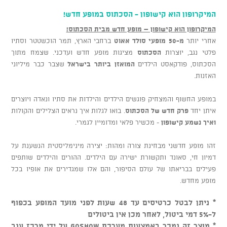
המיקרופון הוא קישופון - הסכתוס במופע חדש!
המיקרופון הוא קישופון – מופע חדש מבית הסכתוס!
אחרי יותר
מ-50 מופעי סולד אאוט
ברחבי הארץ, תמר הוכשטטר וסתיו
פלטי נגב, יוצרות
הסכתוס
מציגות מופע חדש ועדכני. שצמח מתוך
הסכתוס, פודקאסט הילדים
המואזן ביותר בישראל
שצבר כבר מיליוני
האזנות.
במופע החשוף והמצחיק פוגשים הילדים והילדות את סתיו ונאדה ויוצרים
איתן יחד
פרק חדש של הסכתוס
. בואו לגלות איך נראים הצלילים והקולות
ואיך נשמע קישופון
- מכשיר פלאי ומדומיין לגמרי.
זהו מופע חדשני מבחינת צורה ומהות: יצירה מינימליסטית הנשענת על
דמיון חי, סאונד ותקשורת ישירה עם הילדים. ההורים והילדים שותפים
פעילים בבריאתו של עולם הסיפור, והם אלו שמגדירים את אופיו בכל
מופע מחדש.
* ניתן לבטל כרטיסים עד 48 שעות לפני מועד המופע בכפוף
ל-5% דמי ביטול, לאחר מכן אין ביטולים
* מוצר זה נמכר באמצעות מערכת GOSHOW על ידי מרכז ענב