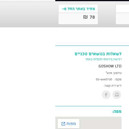
מחיר באתר החל מ-
78 ₪
לשאלות בנושאים טכניים
רכישה,כירטוס ותקלות באתר
GoShow LTD
טלפון:
*6119
פקס:
03-6440730
ליצירת קשר:
מפה: