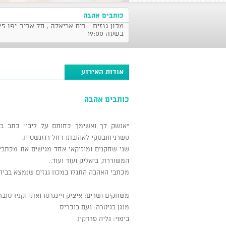
כותבים אהבה
מכון גנזי
בשעה 19:00
אודות האירוע
כותבים אהבה
"אנשק לך ואשימך כחותם על ליבי" כתב בר
טשרניחובסקי לאהובתו רחל רוזנשטיין.
שני שחקנים ומוזיקאי אחד מגישים את מכתבי 
המשוררת, ביאליק ועוד ועוד..
מכתבי האהבה התגלו במכון גנזים שנמצא בבית
משחקים ושרים: איציק ויינגרטן ואתי וקנין סובר
מנגן בגיטרה: נעם בוכריס.
בימוי: גליה פרדקין.