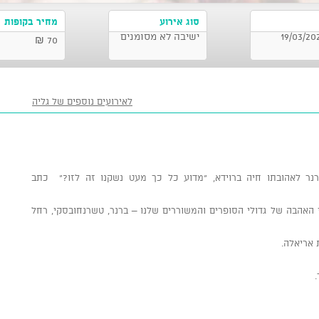
סוג אירוע
מחיר בקופות
ם - בית אריאלה , תל אביב-יפו 19/03/2025
ישיבה לא מסומנים
70 ₪
לאירועים נוספים של גליה
נר לאהובתו חיה ברוידא, "מדוע כל כך מעט נשקנו זה לזו?" כתב
האהבה של גדולי הסופרים והמשוררים שלנו – ברנר, טשרנחובסקי, רחל
 אריאלה.
.