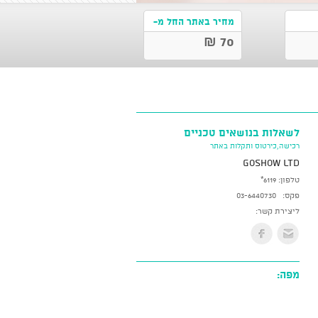
מחיר באתר החל מ-
70 ₪
לשאלות בנושאים טכניים
רכישה,כירטוס ותקלות באתר
GoShow LTD
טלפון:
*6119
פקס:
03-6440730
ליצירת קשר:
מפה: