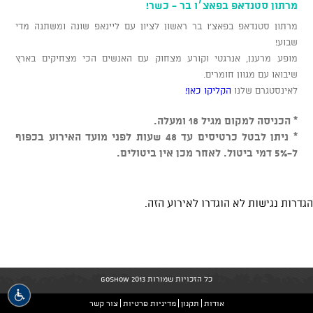
מרתון סטנדאפ בפאצ׳ו בר - כשר!
מרתון סטנדאפ בפאצ'ו בר ראשון לציון עם ליינאפ שונה ומשתנה מדי
שבוע!
מופע מרענן, אנרגטי וקורע מצחוק עם האנשים הכי מצחיקים בארץ
שיבואו עם מגוון חומרים.
לאינסטגרם שלנו
הקליקו כאן!
* הכניסה למקום מגיל 18 ומעלה.
* ניתן לבטל כרטיסים עד 48 שעות לפני מועד האירוע בכפוף
ל-5% דמי ביטול. לאחר מכן אין ביטולים.
הגדרות נגישות לא הוגדרו לאירוע הזה.
כל הזכויות שמורות GoShow 2013
אודות
תקנון
מדיניות פרטיות
צור קשר