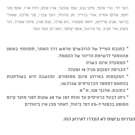
רועי לוי, גורי אלפי, מיקי גבע, עפר שכטר, ארז שלם, דודו ארז, אסף מור
יוסף, שלום אסייג ,אורי ברוייר, חן מזרחי, רועי צברי, מני מלכה, שאולי
בדישי, שגיב פרידמן, יוחאי ספונדר, גיא אדלר, ענת אורן, מיטל שפירו, דור
כאהן, אלי חביב, טל טירנגל, אסף יצחקי, לאה לב ועוד ועוד.
* כתובת המייל של הרוכשים מראש דרך האתר, תתווסף באופן
אוטומטי לרשימת הדיוור של הקאמל.
* המסעדה אינה כשרה
* הכניסה למקום מגיל 18 ומעלה
* המקומות באירוע אינם מסומנים. ההושבה היא בשולחנות
בהתאם למספר הכרטיסים שנרכשו.
* כתובת: אלנבי 128, ת״א
* ניתן לבטל כרטיסים עד טווח זמן של 48 שעות לפני מועד קיום
המופע בכפוף ל-5% דמי ביטול, לאחר מכן אין ביטולים
הגדרות נגישות לא הוגדרו לאירוע הזה.