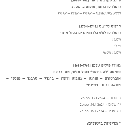
קונצ'רטו גרוסו, אופוס 2, מס. 2
(ללא ציון טמפו) – אלגרו – אדג'ו – אלגרו
קרלוס סיישס (1704-1742)
קונצ'רטו לצ'מבלו ומיתרים בסול מינור
אלגרו
אדג'ו
אלגרו אסאי
גאורג פיליפ טלמן (1681-1767)
סוויטה "לה ביזאר" בסול מג'ור, מס.
55:G2
אוברטורה – קורנט – גאבוט ורונדו – ברנדל – סרבנד – פנטזי –
מנואט
I
ו-
II
- רוזיניול
רחובות – 13.1.2024, 20:00
ירושלים - 14.1.2024, 20:00
תל אביב - 16.1.2024, 20:00
* מדיניות ביטולים: