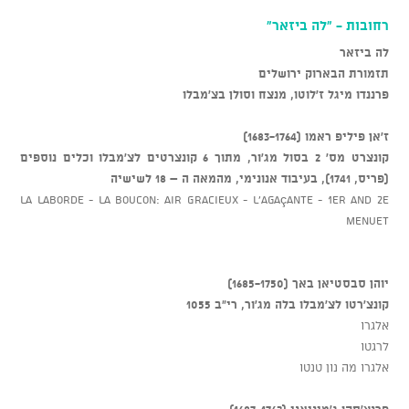
רחובות - "לה ביזאר"
לה ביזאר
תזמורת הבארוק ירושלים
פרננדו מיגל ז'לוטו, מנצח וסולן בצ'מבלו
ז'אן פיליפ ראמו (1683-1764)
קונצרט מס' 2 בסול מג'ור, מתוך 6 קונצרטים לצ'מבלו וכלים נוספים
(פריס, 1741), בעיבוד אנונימי, מהמאה ה – 18 לשישיה
La Laborde - La Boucon: Air Gracieux - L'Agaçante - 1er and 2e
Menuet
יוהן סבסטיאן באך (1685-1750)
קונצ'רטו לצ'מבלו בלה מג'ור, רי"ב 1055
אלגרו
לרגטו
אלגרו מה נון טנטו
פרנצ'סקו ג'מיניאני (1687-1762)