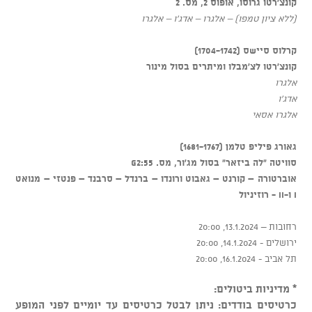
קונצ'רטו גרוסו, אופוס 2, מס. 2
(ללא ציון טמפו) – אלגרו – אדג'ו – אלגרו
קרלוס סיישס (1704-1742)
קונצ'רטו לצ'מבלו ומיתרים בסול מינור
אלגרו
אדג'ו
אלגרו אסאי
גאורג פיליפ טלמן (1681-1767)
סוויטה "לה ביזאר" בסול מג'ור, מס.
55:G2
אוברטורה – קורנט – גאבוט ורונדו – ברנדל – סרבנד – פנטזי – מנואט
I
ו-
II
- רוזיניול
רחובות – 13.1.2024, 20:00
ירושלים - 14.1.2024, 20:00
תל אביב - 16.1.2024, 20:00
* מדיניות ביטולים:
כרטיסים בודדים: ניתן לבטל כרטיסים עד יומיים לפני המופע