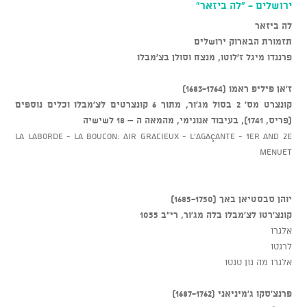
ירושלים - "לה ביזאר"
לה ביזאר
תזמורת הבארוק ירושלים
פרננדו מיגל ז'לוטו, מנצח וסולן בצ'מבלו
ז'אן פיליפ ראמו (1683-1764)
קונצרט מס' 2 בסול מג'ור, מתוך 6 קונצרטים לצ'מבלו וכלים נוספים
(פריס, 1741), בעיבוד אנונימי, מהמאה ה – 18 לשישיה
La Laborde - La Boucon: Air Gracieux - L'Agaçante - 1er and 2e
Menuet
יוהן סבסטיאן באך (1685-1750)
קונצ'רטו לצ'מבלו בלה מג'ור, רי"ב 1055
אלגרו
לרגטו
אלגרו מה נון טנטו
פרנצ'סקו ג'מיניאני (1687-1762)