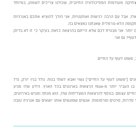
חיקה מעולמות הפסיכולוגיה החיובית, שכולנו צריכים לשמוע, במיוחד
לו, אבל עם הרבה רגישות ואותנטיות, אני הולך להוציא אתכם באנרגיות
בתקופה הלא-נורמלית שאנחנו נמצאים בה.
 יותר. אני מבטיח לכם שלא הייתם בהרצאה כזאת. בעיקר כי זו לא בדיוק
וף? גם אני.
 פשוט לעוף על החיים.
ם (“פשוט לעוף על החיים”) נשוי ואבא לשתי בנות. נולד בניו יורק, גדל
ברעננה והיום מתגורר בתל אביב. עד עכשיו, בן העביר יותר מ-1500 הרצאות בארגונים בכל הארץ. הידע שלו מגיע
חיים עצמם. בנוסף להרצאות המצליחות שלו, הוא מנחה ומגיש באירועים,
 סדרות, סרטים ופרסומות. אנשים שפוגשים אותו יוצאים עם אנרגיה טובה