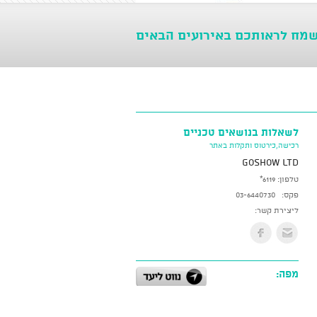
שמח לראותכם באירועים הבאים
לשאלות בנושאים טכניים
רכישה,כירטוס ותקלות באתר
GoShow LTD
טלפון:
*6119
פקס:
03-6440730
ליצירת קשר:
מפה: