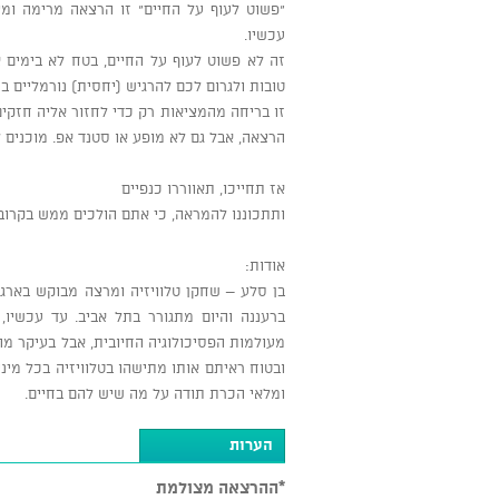
"פשוט לעוף על החיים" זו הרצאה מרימה ומצ
עכשיו.
זה לא פשוט לעוף על החיים, בטח לא בימים א
טובות ולגרום לכם להרגיש (יחסית) נורמליים 
זו בריחה מהמציאות רק כדי לחזור אליה חזקים
הרצאה, אבל גם לא מופע או סטנד אפ. מוכנים לע
אז תחייכו, תאווררו כנפיים
ותתכוננו להמראה, כי אתם הולכים ממש בקרוב,
אודות:
בן סלע – שחקן טלוויזיה ומרצה מבוקש בארגוני
מעולמות הפסיכולוגיה החיובית, אבל בעיקר מה
ובטוח ראיתם אותו מתישהו בטלוויזיה בכל מיני
ומלאי הכרת תודה על מה שיש להם בחיים.
הערות
*ההרצאה מצולמת