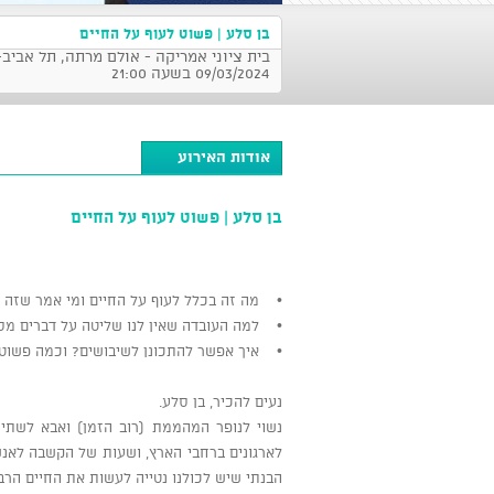
בן סלע | פשוט לעוף על החיים
בית ציוני אמריקה - אולם מרתה, תל אביב-
09/03/2024 בשעה 21:00
אודות האירוע
בן סלע | פשוט לעוף על החיים
• מה זה בכלל לעוף על החיים ומי אמר שזה 
• למה העובדה שאין לנו שליטה על דברים מס
• איך אפשר להתכונן לשיבושים? וכמה פשוט
נעים להכיר, בן סלע.
נשוי לנופר המהממת (רוב הזמן) ואבא לשתי 
לארגונים ברחבי הארץ, ושעות של הקשבה לאנש
הבנתי שיש לכולנו נטייה לעשות את החיים הרב