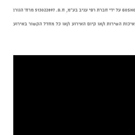
v מוצר זה נמכר באמצעות מערכת GOSHOW על ידי חברת רפי עגיב בע"מ, ח.פ. 513022897 מרח' הגורן
חראית על איכות השירות ו/או קיום האירוע ו/או כל מחדל הקשור באירוע