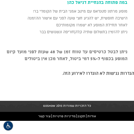
במה פתוחה בהנחיית דניאל כהן
מופע מרתון סטנדאפ עם מיטב אמני הבית של הקומדי בר!
הישיבה חופשית, יש להגיע חצי שעה לפני עם אישור ההזמנה
לאחר תחילת המופע לא ישמרו מקומותיכם
ניתן להזמין בתשלום שתיה קלה\חריפה ונשנושים בבר
ניתן לבטל כרטיסים עד טווח זמן של 48 שעות לפני מועד קיום
המופע בכפוף ל-5% דמי ביטול, לאחר מכן אין ביטולים
הגדרות נגישות לא הוגדרו לאירוע הזה.
כל הזכויות שמורות GoShow 2013
אודות
תקנון
מדיניות פרטיות
צור קשר