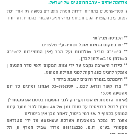
מלחמת אחים - ערב הרוסטים של ישראל!
8 סטנדאפיסטים בתחרות ירידות חסרת מעצורים בסופה רק אחד יכול
לנצח, ערב הקומדיה הקשוח ביותר בארץ מגיע לפקטורי בהנחיית דור יתח
** הכניסה מגיל 18
** יש במקום הזמנת אוכל ושתיה ע"י מלצרים.
** הישיבה סביב שולחנות ועל הבר (אין התחייבות לישיבה
בשולחן או בשולחן לבד).
** סידור הישיבה נקבע על ידי צוות המקום ולפי סדר ההגעה |
מומלץ להגיע כ45 דקות לפני תחילת המופע.
** הזמנתם בנפרד ורוצים לשבת ביחד ?
** צרו קשר ונדאג לכם... 03-6762939 אנחנו זמינים כל יום
מהשעה 15:00
(איחוד הזמנות מראש תקף רק לגבי הופעות בסטנדאפ פקטורי)
ניתן לבטל כרטיסים עד טווח זמן של 48 שעות לפני מועד קיום
המופע בכפוף ל-5% דמי ביטול, לאחר מכן אין ביטולים
מוצר זה נמכר באמצעות מערכת GOSHOW על ידי סטנדאפ
פקטורי בע"מ, ח.פ. 515124220 מרח' שביל המרץ 5, תל