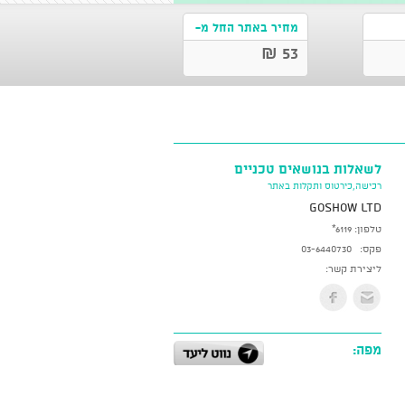
מחיר באתר החל מ-
53 ₪
לשאלות בנושאים טכניים
רכישה,כירטוס ותקלות באתר
GoShow LTD
טלפון:
*6119
פקס:
03-6440730
ליצירת קשר:
מפה: