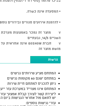
בכיכר פלומר (סוף רח' דיזנגוף) ולפנות 
• המסעדה אינה כשרה.
• להזמנת אירועים סגורים ובירורים נוספים: 3-5545500
השניים 14/5, גבעתיים
v חברת GOSHOW אינה א
מושא מוצר זה
נגישות
המתחם מציע שירותים נגישים
במתחם ישנם 60 מקומות נגישים
ניתן להכניס למתחם חיית שירות
המתחם אינו מצוייד במערכת עזר ייעו
ליצירת קשר לצורך קבלת אמצעי עזר:
יש לתאם מול אחראי הנגישות ביום הא
עזרי נגישות נוספים: