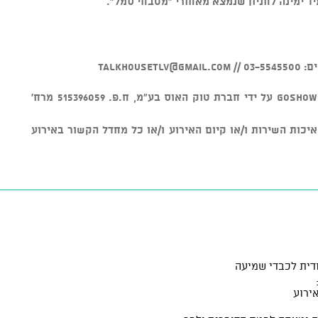
מיד ימינה לחניון שנמצא מאחורי "מטבחי סמל".
0 //
talkhousetlv@gmail.com
v מוצר זה נמכר באמצעות מערכת GOSHOW על ידי חברת טוק האוס בע"מ, ח.פ. 515396059 מרח'
חראית על איכות השירות ו/או קיום האירוע ו/או כל מחדל הקשור באירוע
דית לכבדי שמיעה
ירוע