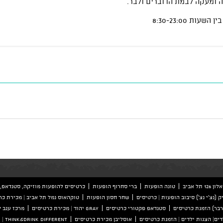
ה ומעקה לבמת הדוברים ולבר.
ל אביב
טונה הופעות
ברי סחרוף הופעות
כרטיסים להופעות מוזיקה, סטנדאפ, 
ק (נצ'י נצ') סיבוב הופעות | כרטיסים
שחר חסון הופעות
טוקהאוס נמל תל אביב | מכירת כר
סטנדאפ פקטורי כרטיסים
GRAY יהוד | מכירת כרטיסים
מרכז ענב 
ים| הצגות ילדים | הזמנת כרטיסים
אוסליבן מכירת כרטיסים
Think&Drink Different | הזמנת כרטיסים