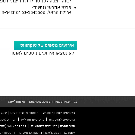
ישנה רמפה לכניסה לדק החיצוני רמפ
פרטי אחראי נגישות:
איילת הראל: 03-5545500 ימים א'-ה' בין השעות 8:30-23:00
אירועים נוספים של טוקהאוס
לא נמצאו אירועים נוספים לאומן
כל הזכויות שמורות GoShow 2013
טלפון:
*6119
כרטיסים לגנסקי נתניה
הוואנה מיוזיק קלאב | יגאל אלון 126 ת
כרטיסים להופעות
כרטיסים און ליין
רביד פלוטני
פאב הפרה | כרטיסים להופעות
wunderbar (וונדרבר) הזמנת כרטיסים
Jem's beer factory | הזמנת כרטיסים
הופעות ילד