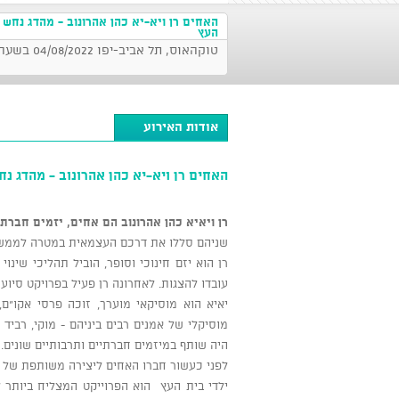
האחים רן ויא-יא כהן אהרונוב - מהדג נחש ו
העץ
טוקהאוס, תל אביב-יפו 04/08/2022 בשעה 21:00
אודות האירוע
האחים רן ויא-יא כהן אהרונוב - מהדג נח
רן ויאיא כהן אהרונוב הם אחים, יזמים חבר
שניהם סללו את דרכם העצמאית במטרה לממש א
רן הוא יזם חינוכי וסופר, הוביל תהליכי שינו
עובדו להצגות. לאחרונה רן פעיל בפרויקט סיו
יאיא הוא מוסיקאי מוערך, זוכה פרסי אקו"ם,
מוסיקלי של אמנים רבים ביניהם - מוקי, רביד פל
היה שותף במיזמים חברתיים ותרבותיים שונים.
לפני כעשור חברו האחים ליצירה משותפת של 
ילדי בית העץ הוא הפרוייקט המצליח ביותר ל