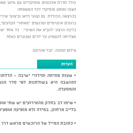
כולל סדרת אלבומים מוסיקליים עם מיטב אמני
הצגה ומופע מוסיקלי לכל המשפחה.
בהרצאה ,הכוללת גם קטעי וידאו וביצועי שיר
ברגעים אינטימיים ומרגשים "מאחורי הקלעים"
בליבה הרצון 'להביא את השינוי'. כל אחד י
מצליחה להשפיע על ילדים ומבוגרים כאחד.
צילום תמונה: יובל אהרונוב
הערות
• שעות פתיחה וסידורי ישיבה - הדלתו
ההושבה היא בשולחנות לפי סדר הגעה
והמסעדה.
• שימו לב בחלק מהאירועים יש שתי אופצ
בלייב מרחוק. במידה ולא מופיעה אופציה
• כתובת המייל של הרוכשים מראש דרך ה