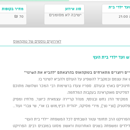
עד ילדי בית
סוג אירוע
מחיר בקופות
ישיבה לא מסומנים
70 ₪
לאירועים נוספים של טוקהאוס
ש ועד ילדי בית העץ
תיים ויוצרים מתארחים בטוקהאוס בהרצאתם "להביא את השינוי"
ת עצמם ובמקביל להשפיע על העולם ולהביא לשינוי בו.
י חינוכיים בארץ ובעולם. ספריו צעדו ברשימות רבי המכר ושלושה מתוכם
ע לפליטים מאוקראינה בעקבות המלחמה.
 ממקימי הדג נחש ובנוסף, מנהל קריירה עצמאית כיוצר, מלחין ומפיק
וטניק (נצ'י נצ'), מירי מסיקה, יהודית רביץ,מוש בן ארי, שי צברי ועוד...
הפרויקט הרב תחומי עטור השבחים לכל המשפחה "ילדי בית העץ"
ילדים ומשפחה בשנים האחרונות וראשון מסוגו במובנים רבים. הפרויקט