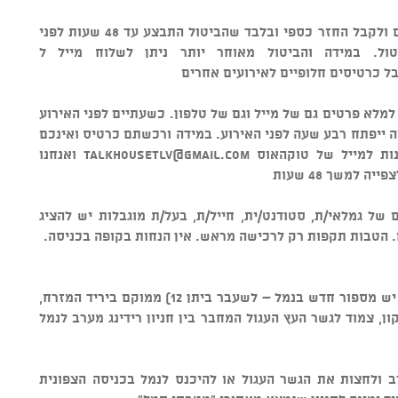
• מדיניות ביטולים - ניתן לבטל כרטיסים ולקבל החזר כספי ובלבד שהביטול התבצע עד 48 שעות לפני
ל כרטיסים חלופיים לאירועים אחרים
 למלא פרטים גם של מייל וגם של טלפון. כשעתיים לפני האירוע
ה ייפתח רבע שעה לפני האירוע. במידה ורכשתם כרטיס ואינכם
נות למייל של טוקהאוס
talkhousetlv@gmail.com
ואנחנו
למשך 48 שעות
של גמלאי/ת, סטודנט/ית, חייל/ת, בעל/ת מוגבלות יש להציג
הטבות תקפות רק לרכישה מראש. אין הנחות בקופה בכניסה.
• מיקום - טוקהאוס ביתן 34א (שימו לב יש מספור חדש בנמל – לשעבר ביתן 12) ממוקם ביריד המזרח,
ון, צמוד לגשר העץ העגול המחבר בין חניון רידינג מערב לנמל
ערב ולחצות את הגשר העגול או להיכנס לנמל בכניסה הצפונית