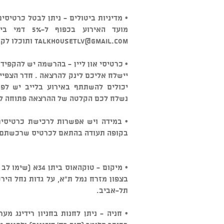
מועד האירוע בכפוף ל-5% דמי ביטול. במידה והביטול מאוחר יותר ניתן לשלוח מייל ל
talkhousetlv@gmail.com
ותוכלו לקב
• כרטיסי און ליין - בהרשמה יש להקפיד
יישלח אליכם לינק להרצאה . חדר הצפיי
יכולים להשתתף באירוע בלייב יש לפ
נשלח לכם הקלטה של ההרצאה פתוחה לצפייה 
• במידה ויש אפשרות לרכישת כרטיסים 
בקופה תעודה בהתאם לכרטיס שרכשתם. 
בצפון מזרח נמל ת"א, על גדות נחל הירק
תל-אביב.
• חניה - ניתן לחנות בחניון רידינג מ