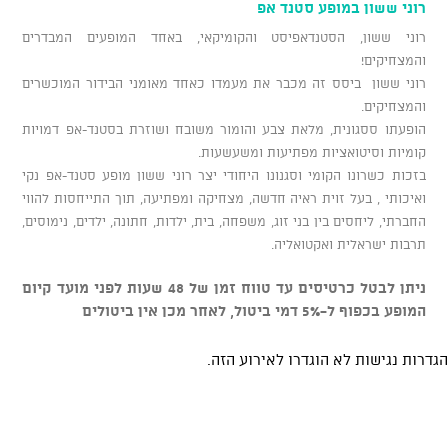
רוני ששון במופע סטנד אפ
רוני ששון, הסטנדאפיסט והקומיקאי, באחד המופעים המבדרים
והמצחיקים!
רוני ששון ביסס זה מכבר את מעמדו כאחד מאומני הבידור המוכשרים
והמצחיקים.
הופעתו ססגונית, מלאת צבע והומור משובח ושוזרת בסטנד-אפ דמויות
קומיות וסיטואציות מפתיעות ומשעשעות.
בזכות כשרונו הקומי וסגנונו היחודי יצר רוני ששון מופע סטנד-אפ נקי
ואיכותי , בעל זוית ראיה חדשה, מצחיקה ומפתיעה, תוך התייחסות להווי
החברתי, ליחסים בין בני זוג, משפחה, בית, ילדות, חתונה, ילדים, נימוסים,
תרבות ישראלית ואקטואליה.
ניתן לבטל כרטיסים עד טווח זמן של 48 שעות לפני מועד קיום
המופע בכפוף ל-5% דמי ביטול, לאחר מכן אין ביטולים
הגדרות נגישות לא הוגדרו לאירוע הזה.