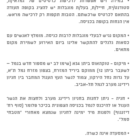
• במידה ויש אפשרות לרכישת כרטיסים של גמלאי/ת,
סטודנט/ית, חייל/ת, בעל/ת מוגבלות יש להציג בקופה תעודה
בהתאם לכרטיס שרכשתם. הטבות תקפות רק לרכישה מראש.
אין הנחות בקופה בכניסה.
• המקום נגיש לבעלי מוגבלות לרבות כניסה. מומלץ לאנשים עם
כסאות גלגלים להתקשר אלינו ביום האירוע לשמירת מקום
מתאים.
• מיקום - טוקהאוס ביתן 34א (שימו לב יש מספור חדש בנמל –
לשעבר ביתן 12) ממוקם ביריד המזרח, בצפון מזרח נמל ת"א,
על גדות נחל הירקון, צמוד לגשר העץ העגול המחבר בין חניון
רידינג מערב לנמל תל-אביב.
• חניה - ניתן לחנות בחניון רידינג מערב ולחצות את הגשר
העגול או להיכנס לנמל בכניסה הצפונית בכיכר פלומר (סוף רח'
דיזנגוף) ולפנות מיד ימינה לחניון שנמצא מאחורי "מטבחי
סמל".
• המסעדה אינה כשרה.