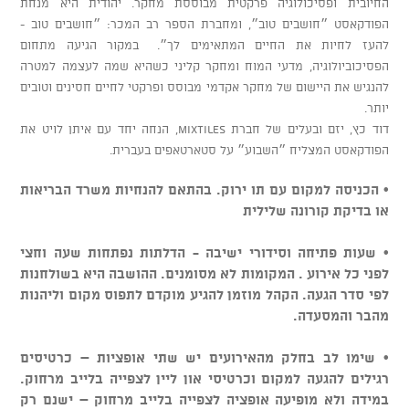
החיובית ופסיכולוגיה פרקטית מבוססת מחקר. יהודית היא מנחת
הפודקאסט ״חושבים טוב״, ומחברת הספר רב המכר: ״חושבים טוב -
להעז לחיות את החיים המתאימים לך״. במקור הגיעה מתחום
הפסיכוביולוגיה, מדעי המוח ומחקר קליני כשהיא שמה לעצמה למטרה
להנגיש את היישום של מחקר אקדמי מבוסס ופרקטי לחיים חסינים וטובים
יותר.
דוד כץ, יזם ובעלים של חברת Mixtiles, הנחה יחד עם איתן לויט את
הפודקאסט המצליח ״השבוע״ על סטארטאפים בעברית.
• הכניסה למקום עם תו ירוק. בהתאם להנחיות משרד הבריאות
או בדיקת קורונה שלילית
• שעות פתיחה וסידורי ישיבה - הדלתות נפתחות שעה וחצי
לפני כל אירוע . המקומות לא מסומנים. ההושבה היא בשולחנות
לפי סדר הגעה. הקהל מוזמן להגיע מוקדם לתפוס מקום וליהנות
מהבר והמסעדה.
• שימו לב בחלק מהאירועים יש שתי אופציות – כרטיסים
רגילים להגעה למקום וכרטיסי און ליין לצפייה בלייב מרחוק.
במידה ולא מופיעה אופציה לצפייה בלייב מרחוק – ישנם רק