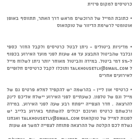
כרטיסים למקום פיזית
• כתובת המייל של הרוכשים מראש דרך האתר, תתווסף באופן
אוטומטי לרשימת הדיוור של טוקהאוס
• מדיניות ביטולים - ניתן לבטל כרטיסים ולקבל החזר כספי
ובלבד שהביטול התבצע עד 48 שעות לפני מועד האירוע בכפוף
ל-5% דמי ביטול. במידה והביטול מאוחר יותר ניתן לשלוח מייל
ל
talkhousetlv@gmail.com
ותוכלו לקבל כרטיסים חלופיים
לאירועים אחרים
• כרטיסי און ליין - בהרשמה יש להקפיד למלא פרטים גם של
מייל וגם של טלפון. כשעתיים לפני האירוע יישלח אליכם לינק
להרצאה . חדר הצפייה ייפתח רבע שעה לפני האירוע. במידה
ורכשתם כרטיס ואינכם יכולים להשתתף באירוע בלייב יש
לפנות למייל של טוקהאוס
talkhousetlv@gmail.com
ואנחנו
נשלח לכם הקלטה של ההרצאה פתוחה לצפייה למשך 48 שעות