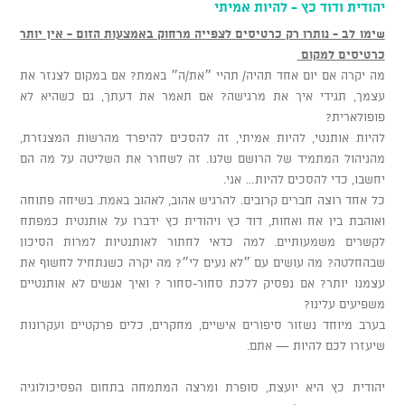
יהודית ודוד כץ - להיות אמיתי
שימו לב - נותרו רק כרטיסים לצפייה מרחוק באמצעות הזום - אין יותר
כרטיסים למקום
מה יקרה אם יום אחד תהיה/ תהיי ״את/ה״ באמת? אם במקום לצנזר את
עצמך, תגידי איך את מרגישה? אם תאמר את דעתך, גם כשהיא לא
פופולארית?
להיות אותנטי, להיות אמיתי, זה להסכים להיפרד מהרשות המצנזרת,
מהניהול המתמיד של הרושם שלנו. זה לשחרר את השליטה על מה הם
יחשבו, כדי להסכים להיות… אני.
כל אחד רוצה חברים קרובים. להרגיש אהוב, לאהוב באמת. בשיחה פתוחה
ואוהבת בין אח ואחות, דוד כץ ויהודית כץ ידברו על אותנטית כמפתח
לקשרים משמעותיים. למה כדאי לחתור לאותנטיות למרות הסיכון
שבהחלטה? מה עושים עם ״לא נעים לי״? מה יקרה כשנתחיל לחשוף את
עצמנו יותר? אם נפסיק ללכת סחור-סחור ? ואיך אנשים לא אותנטיים
משפיעים עלינו?
בערב מיוחד נשזור סיפורים אישיים, מחקרים, כלים פרקטיים ועקרונות
שיעזרו לכם להיות — אתם.
יהודית כץ היא יועצת, סופרת ומרצה המתמחה בתחום הפסיכולוגיה