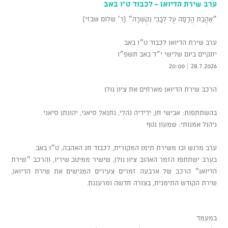
ערב שירת הדיואן - לכבוד ט"ו באב
״אַהֲבַת הֲדַסָּה עַל לְבָבִי נִקְשְׁרָה״ (ר׳ שלום שבזי)
ערב שירת הדיואן לכבוד ט״ו באב
יתקיים ביום שלישי י״ד באב תשפ״ו
28.7.2026 | 20:00
הרכב שירת הדיואן מארחים את ציון גולן
בהשתתפות: אבישי חן, ידידיה גהלי, נתנאל סיאני, יהונתן סיאני
ניהול אמנותי: שמעון נטף
ערב מרגש ובו משירת תימן המקורית, לכבוד חג האהבה, ט״ו באב.
בערב ישתתפו הזמר האהוב ציון גולן, שישיר ממיטב שיריו, והרכב ״שירת
הדיואן״ הרכב של ארבעה זמרים צעירים המגישים את שירת הדיואן,
שירת הקודש התימנית, בצורה חדשה ומרעננת.
במעמד