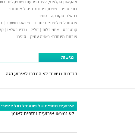
מהקאנון הקלאסי, לצד הפתעות מוסיקליות בשל
דודי סופר - מנצח, פסנתר וניהול אומנותי
דניאלה סקורקה - סופרן
קונטרבס - איווי בלום | חליל - נרדין באלאן | ק
אורחת מיוחדת: ראניה עתיק - סופרן
נגישות
הגדרות נגישות לא הוגדרו לאירוע הזה.
אירועים נוספים של פסטיבל נחל ציפורי
לא נמצאו אירועים נוספים לאומן