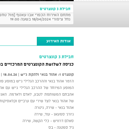
חבילת 3 קונצרטים
מתחם האירוח הכפרי אבו עאטף (מול טחנת 
נחל ציפורי 18/04/2024 בשעה 19:00
אודות האירוע
חבילת 3 קונצרטים
כניסה לשלושת הקונצרטים המרכזיים בפס
קונצרט 1: אהוד בנאי ולהקת ג'יש | 18.04.24 | 20:30
הזמר אהוד בנאי וההרכב הגלילי ג'יש במופע פו
המופע המיוחד של ההרכב הגלילי ג'יש עם אה
אהבתם המשותפת לטבע, לאדם ולאדמה. האנסמב
של אהוד בנאי לצד שירי עם ערביים וקלאסיקות
אהוד בנאי - שירה, גיטרה
ג'ורג' סמעאן - עוד, שירה
סאלם דרוויש - כלי הקשה, שירה
גיל סמטנה - בס