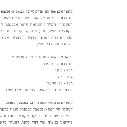
קונצרט 2: שקיעה אנדלוסית | 19.04.24 |18:30
נור דרוויש וניזאר אלכאטר מארחים את מאיה 
הפסנתרן, המלחין והמנצח ניזאר אלכאטר וזמ
הקונצרט מציע מסע מוסיקלי קסום המחבר בין
מקוריות בנות זמננו, בערבית ובעברית. אל 
והזמרת מאיה בלזיצמן.
ניזאר אלכאטר - פסנתר וניהול אומנותי
נור דרוויש - סופרן
TBA - כינור
TBA - צ'לו
TBA - כלי הקשה
אורחת מיוחדת: מאיה בלזיצמן - צ'לו, שירה
קונצרט 3: פניני אופרה | 20.04.24 | 20:00
דניאלה סקורקה ואנסמבל תזמורת הגליל ברפרט
קונצרט סיום חגיגי בהפקה מקורית: סולנית 
פוליפוני בניצוחו של דודי סופר, לחגיגה ק