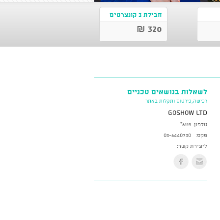
חבילת 3 קונצרטים
320 ₪
לשאלות בנושאים טכניים
רכישה,כירטוס ותקלות באתר
GoShow LTD
טלפון:
*6119
פקס:
03-6440730
ליצירת קשר: