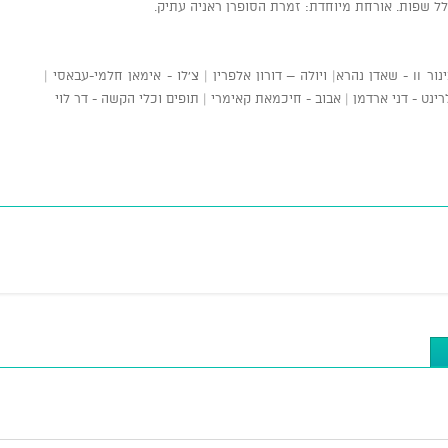
ל שפות. אורחת מיוחדת: זמרת הסופרן ראניה עתיק.
אנסמבל פוליפוני: כינור I - פיראס משעור | כינור II - שאדן נהרא| ויולה – דורון אלפרין | צ'לו - אימאן חלמי-עבאסי |
לרינט - דני ארדמן | אבוב - חיכמאת קאימרי | תופים וכלי הקשה - דר לוי