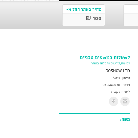
מחיר באתר החל מ-
100 ₪
לשאלות בנושאים טכניים
רכישה,כירטוס ותקלות באתר
GoShow LTD
טלפון:
*6119
פקס:
03-6440730
ליצירת קשר:
מפה: