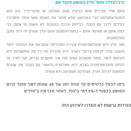
נדב הנדלר ומאי סייג במופע סטנד אפ
אתם אולי מכירים אותו כרעיה מגוט טאלנט. או מהגריינדר. נדב הוא
הסטנדאספיסט הגיי המרושע שלא חוסך את האמת מאף אחד. תחביביו
כוללים לדבר עם הקהל, רכילות והרבה בוטוקס. לא משנה מי אתם, בני
כמה אתם או מאיפה אתם – בסוף ההופעה אתם ונדב שמים זה לזה עוקב
באינסטגרם.
מאי סייג היא סטנדאפיסטית צעירה ומבטיחה שמביאה את ההומור החד
והשנון שלה לבמות ברחבי הארץ. היא מדברת על כל מה שחשבתם ולא
העזתם לומר, ממה חושבות נשים מול איך חושבים גברים, ועד לאיך זה
להיות סטנדאפיסטית בצבא. היא מאלתרת בהומור עם הקהל מה שגורם
להופעה להיות חוויה מצחיקה מפתיעה ולא צפויה.
ניתן לבטל כרטיסים עד טווח זמן של 48 שעות לפני מועד קיום
המופע בכפוף ל-5% דמי ביטול, לאחר מכן אין ביטולים
הגדרות נגישות לא הוגדרו לאירוע הזה.