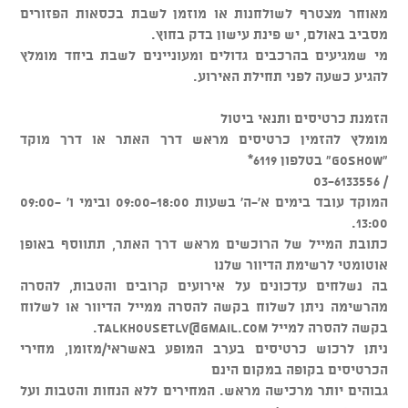
מאוחר מצטרף לשולחנות או מוזמן לשבת בכסאות הפזורים
מסביב באולם, יש פינת עישון בדק בחוץ.
מי שמגיעים בהרכבים גדולים ומעוניינים לשבת ביחד מומלץ
להגיע כשעה לפני תחילת האירוע.
הזמנת כרטיסים ותנאי ביטול
מומלץ להזמין כרטיסים מראש דרך האתר או דרך מוקד
"GOSHOW" בטלפון 6119*
/ 03-6133556
המוקד עובד בימים א'-ה' בשעות 09:00-18:00 ובימי ו' 09:00-
13:00.
כתובת המייל של הרוכשים מראש דרך האתר, תתווסף באופן
אוטומטי לרשימת הדיוור שלנו
בה נשלחים עדכונים על אירועים קרובים והטבות, להסרה
מהרשימה ניתן לשלוח בקשה להסרה ממייל הדיוור או לשלוח
בקשה להסרה למייל
talkhousetlv@gmail.com
.
ניתן לרכוש כרטיסים בערב המופע באשראי/מזומן, מחירי
הכרטיסים בקופה במקום הינם
גבוהים יותר מרכישה מראש. המחירים ללא הנחות והטבות ועל