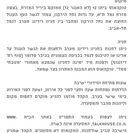
מיקום
טוקהאוס ביתן 12 (לא האנגר 12) ממוקם ביריד המזרח, בצפון
מזרח נמל ת"א, על גדות נחל הירקון, צמוד לגשר העץ העגול
החוצה את נחל הירקון ומחבר בין חניון רידינג מערב לנמל
תל-אביב.
חניה
ניתן לחנות בחניון רידינג מערב ולחצות את הגשר העגול עד
אלינו או להיכנס לנמל בכניסה הצפונית בכיכר פלומר (סוף רח'
דיזנגוף) ולפנות מיד ימינה לחניון שנמצא מאחורי "מטבחי
סמל". טוקהאוס הוא המבנה האחרון בצד שמאל.
שעות פתיחה וסידורי ישיבה
הדלתות נפתחות שעה וחצי לפני כל אירוע, ושעה לפני האירוע
בימי שישי בערב. הקהל מוזמן להגיע מוקדם לתפוס מקום
וליהנות מהבר והמסעדה.
ניתן לצפות בעמוד התפריט באתר הבית www.
talkhouse.co.il, המסעדה אינה כשרה.
הישיבה סביב שולחנות. המקומות לא מסומנים. הקהל שמגיע