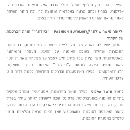
העיצוב, ההיי טק והלייף סטייל. נתלי עבדה אצל חזאית הטרנדים לי
אדלקורט בפריז וכיום מרצה באקדמיה ומחוצה לה, ובין היתר השיקה
לאחרונה את הקורס הראשון ללימודי טרנדולוגיה בארץ.
ליאור פישר שילוני
//
FASHION BUYology
-
״ביולוג׳י״ תורת הצרכנות
של העתיד
בהמשך ישיר להרצאתה של נתלי, ליאור פישר שילוני תתמקד בהשפעת
התמורות שחלות בעולם האופנה על ההיבט העסקי והמיתוגי,
ובאסטרטגיות השיווקיות שכל מותג חייב לאמץ על מנת להישאר רלוונטי.
ליאור תספק הצצה לתחום ה״ביולוג׳י״ המרתק, תדון במשמעות
ה״נוירומרקטינג״ בעידן האינסטגרם ובדרכים החדשות לפנות לדור ה-z,
צרכני העתיד.
ליאור פישר שילוני
, בעלת תואר בחדשנות, אסטרטגיה ומנהל עסקים
בתחום האופנה מאוניברסיטת פרסונס, שבה לישראל לאחר שחיה בפריז
שם עבדה בין היתר אצל חזאית הטרנדים לי אדלקורט. עם חזרתה לארץ,
ליאור הצטרפה לסוכנות THE VISIONARY וכיום מרצה ומלמדת חיזוי
טרנדים במסגרת הסוכנות.