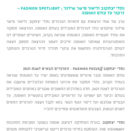
נתלי יצחקוב וליאור פישר שילוני ; FASHION SPOTLIGHT -
זרקור על עולם האופנה
ערב של שתי הרצאות עם חזאיות הטרנדים נתלי יצחקוב וליאור פישר
שילוני שיוקדש כולו לטרנדים המובילים בעולם האופנה. ההרצאה תסקור
את עתיד תעשיית האופנה, המגמות שנראה בקרוב, השינויים הצפויים לנו
והאסטרטגיות שמותגי האופנה חייבים לאמץ. ההרצאה תספק הצצה
לעולם הטרנדולוגיה ותחשוף את עיקרי תהליך חיזוי הטרנדים והמחקר
התרבותי.
נתלי יצחקוב //
FASHION FOCUS
-
הטרנדים הבאים לשנת 2021
עולם האופנה עובר שינויים שמשפיעים באופן ישיר על המגמות שנראה
בעתיד הקרוב. נתלי תסקור את אירועי המפתח הגלובליים שיעצבו את
הטרנדים לשנת 2021, תדון במהלכים החשובים שקורים במותגים המובילים
בעולם וכיצד הם ישפיעו על הדימויים המובילים בתעשיית האופנה, על
הבגדים שנלבש ועל דימוי הגוף הנשי. בואו לקבל הצצה לטרנדים החמים
לשנים הבאות, הצבעים והאלמנטים שחייבים להכיר.
נתלי יצחקוב
, בוגרת המחלקה לעיצוב אופנה בשנקר ומקימת הסוכנות
THE VISIONARY, העוסקת בחיזוי טרנדים וייעוץ קריאטיבי ללקוחות מעולם