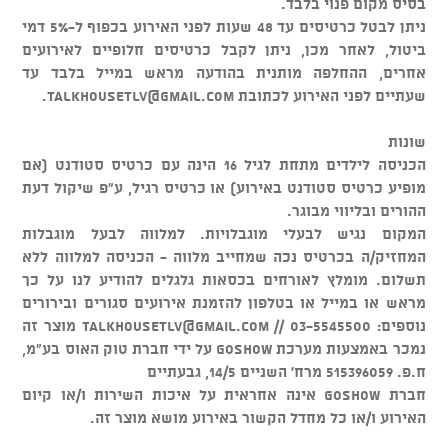
בסיס מקום פנוי בלבד.
ניתן לבטל כרטיסים עד 48 שעות לפני האירוע בכפוף ל-5% דמי
ביטול, לאחר מכן, ניתן לקבל כרטיסים חלופיים לאירועים
אחרים, ההחלפה מותנית בהודעה מראש במייל בלבד עד
שעתיים לפני האירוע לכתובת
talkhousetlv@gmail.com
.
שונות
הכניסה לילדים מתחת לגיל 16 הינה עם כרטיס סטודנט (אם
מופיע כרטיס סטודנט באירוע) או כרטיס רגיל, ע"פ שיקול דעת
ההורים ובליווי מבוגר.
המקום נגיש לבעלי מוגבלויות. למלווה לבעל מוגבלות
המחזיק/ה בכרטיס נכה שמחייב מלווה - הכניסה למלווה ללא
תשלום. מומלץ לאורחים בכסאות גלגלים להודיע לנו על כך
מראש או במייל או בטלפון להזמנת אירועים סגורים ובירורים
נוספים: 03-5545500 //
talkhousetlv@gmail.com
מוצר זה
נמכר באמצעות מערכת GOSHOW על ידי חברת טוק האוס בע"מ,
ח.פ. 515396059 מרח' השניים 14/5, גבעתיים
חברת GOSHOW אינה אחראית על איכות השירות ו/או קיום
האירוע ו/או כל מחדל הקשור באירוע מושא מוצר זה.