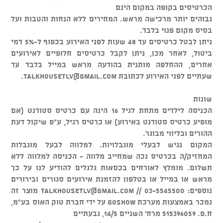
הכרטיסים בקופה במקום הינם
גבוהים יותר מרכישה מראש. המחירים ללא הנחות והטבות ועל
בסיס מקום פנוי בלבד.
ניתן לבטל כרטיסים עד 48 שעות לפני האירוע בכפוף ל-5% דמי
ביטול, לאחר מכן, ניתן לקבל כרטיסים חלופיים לאירועים
אחרים, ההחלפה מותנית בהודעה מראש במייל בלבד עד
שעתיים לפני האירוע לכתובת
talkhousetlv@gmail.com
.
שונות
הכניסה לילדים מתחת לגיל 16 הינה עם כרטיס סטודנט (אם
מופיע כרטיס סטודנט באירוע) או כרטיס רגיל, ע"פ שיקול דעת
ההורים ובליווי מבוגר.
המקום נגיש לבעלי מוגבלויות. למלווה לבעל מוגבלות
המחזיק/ה בכרטיס נכה שמחייב מלווה - הכניסה למלווה ללא
תשלום. מומלץ לאורחים בכסאות גלגלים להודיע לנו על כך
מראש או במייל או בטלפון להזמנת אירועים סגורים ובירורים
נוספים: 03-5545500 //
talkhousetlv@gmail.com
מוצר זה
נמכר באמצעות מערכת GOSHOW על ידי חברת טוק האוס בע"מ,
ח.פ. 515396059 מרח' השניים 14/5, גבעתיים