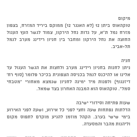
מיקום
טוקהאוס ביתן 12 (לא האנגר 12) ממוקם ביריד המזרח, בצפון
מזרח נמל ת"א, על גדות נחל הירקון, צמוד לגשר העץ העגול
החוצה את נחל הירקון ומחבר בין חניון רידינג מערב לנמל
תל-אביב.
חניה
ניתן לחנות בחניון רידינג מערב ולחצות את הגשר העגול עד
אלינו או להיכנס לנמל בכניסה הצפונית בכיכר פלומר (סוף רח'
דיזנגוף) ולפנות מיד ימינה לחניון שנמצא מאחורי "מטבחי
סמל". טוקהאוס הוא המבנה האחרון בצד שמאל.
שעות פתיחה וסידורי ישיבה
הדלתות נפתחות שעה וחצי לפני כל אירוע, ושעה לפני האירוע
בימי שישי בערב. הקהל מוזמן להגיע מוקדם לתפוס מקום
וליהנות מהבר והמסעדה.