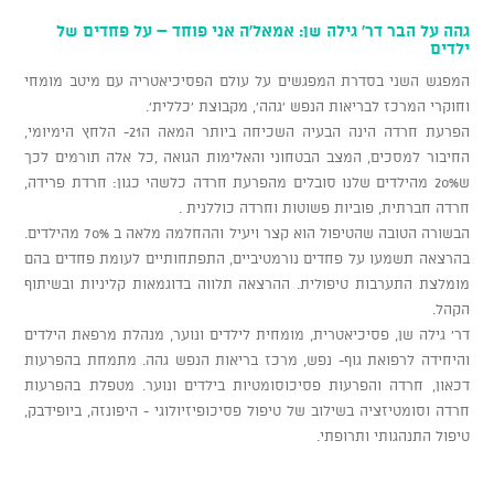
גהה על הבר דר' גילה שן: אמאל'ה אני פוחד – על פחדים של
ילדים
המפגש השני בסדרת המפגשים על עולם הפסיכיאטריה עם מיטב מומחי
וחוקרי המרכז לבריאות הנפש 'גהה', מקבוצת 'כללית'.
הפרעת חרדה הינה הבעיה השכיחה ביותר המאה ה21- הלחץ הימיומי,
החיבור למסכים, המצב הבטחוני והאלימות הגואה ,כל אלה תורמים לכך
ש20% מהילדים שלנו סובלים מהפרעת חרדה כלשהי כגון: חרדת פרידה,
חרדה חברתית, פוביות פשוטות וחרדה כוללנית .
הבשורה הטובה שהטיפול הוא קצר ויעיל וההחלמה מלאה ב 70% מהילדים.
בהרצאה תשמעו על פחדים נורמטיביים, התפתחותיים לעומת פחדים בהם
מומלצת התערבות טיפולית. ההרצאה תלווה בדוגמאות קליניות ובשיתוף
הקהל.
דר' גילה שן, פסיכיאטרית, מומחית לילדים ונוער, מנהלת מרפאת הילדים
והיחידה לרפואת גוף- נפש, מרכז בריאות הנפש גהה. מתמחת בהפרעות
דכאון, חרדה והפרעות פסיכוסומטיות בילדים ונוער. מטפלת בהפרעות
חרדה וסומטיזציה בשילוב של טיפול פסיכופיזיולוגי - היפונזה, ביופידבק,
טיפול התנהגותי ותרופתי.