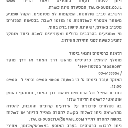
ניתן לצפות בעמוד התפריט באתר הבית www.
talkhouse.co.il, המסעדה אינה כשרה.
הישיבה סביב שולחנות. המקומות לא מסומנים. הקהל שמגיע
מאוחר מצטרף לשולחנות או מוזמן לשבת בכסאות הפזורים
מסביב באולם, יש פינת עישון בדק בחוץ.
מי שמגיעים בהרכבים גדולים ומעוניינים לשבת ביחד מומלץ
להגיע כשעה לפני תחילת האירוע.
הזמנת כרטיסים ותנאי ביטול
מומלץ להזמין כרטיסים מראש דרך האתר או דרך מוקד
"GOSHOW" בטלפון 6119*
/ 03-6133556
המוקד עובד בימים א'-ה' בשעות 09:00-18:00 ובימי ו' 09:00-
13:00.
כתובת המייל של הרוכשים מראש דרך האתר, תתווסף באופן
אוטומטי לרשימת הדיוור שלנו
בה נשלחים עדכונים על אירועים קרובים והטבות, להסרה
מהרשימה ניתן לשלוח בקשה להסרה ממייל הדיוור או לשלוח
בקשה להסרה למייל
talkhousetlv@gmail.com
.
ניתן לרכוש כרטיסים בערב המופע באשראי/מזומן, מחירי