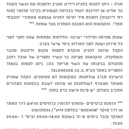
חניה - ניתן לחנות בחניון רידינג מערב ולחצות את הגשר העגול
עד אלינו או להיכנס לנמל בכניסה הצפונית בכיכר פלומר (סוף
רח' דיזנגוף) ולפנות מיד ימינה לחניון שנמצא מאחורי "מטבחי
סמל". טוקהאוס הוא המבנה האחרון בצד שמאל.***
שעות פתיחה וסידורי ישיבה -הדלתות נפתחות שעה וחצי לפני
כל אירוע ושעה לפני האירוע בימי שישי בערב.
הקהל מוזמן להגיע מוקדם לתפוס מקום וליהנות מהבר
והמסעדה. טוקהאוס מציעה בר עשיר ותפריט של אוכל רחוב
מהעולם בניצוחו של השף אריאל כהן. ניתן לצפות בעמוד
התפריט באתר הבית talkhouse.co.il .
הישיבה סביב שולחנות. המקומות לא מסומנים. הקהל שמגיע
מאוחר מצטרף לשולחנות או מוזמן לשבת בכסאות הפזורים
מסביב באולם, יש פינת עישון בדק בחוץ. ***
*** הזמנת כרטיסים -מומלץ להזמין כרטיסים מראש דרך האתר
או דרך מוקד "GOSHOW" בטלפון 6119* / 036133556
המוקד עובד בימים א'-ה' בשעות 09:00-18:00 ובימי ו' 09:00-
13:00.