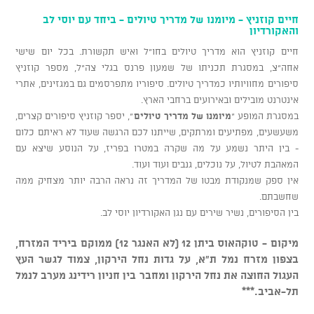
חיים קוזניץ - מיומנו של מדריך טיולים - ביחד עם יוסי לב
והאקורדיון
חיים קוזניץ הוא מדריך טיולים בחו"ל ואיש תקשורת. בכל יום שישי
אחה"צ, במסגרת תכניתו של שמעון פרנס בגלי צה"ל, מספר קוזניץ
סיפורים מחוויותיו כמדריך טיולים. סיפוריו מתפרסמים גם במגזינים, אתרי
אינטרנט מובילים ובאירועים ברחבי הארץ.
במסגרת המופע "
מיומנו של מדריך טיולים
", יספר קוזניץ סיפורים קצרים,
משעשעים, מפתיעים ומרתקים, שייתנו לכם הרגשה שעוד לא ראיתם כלום
- בין היתר נשמע על מה שקרה במטרו בפריז, על הנוסע שיצא עם
המאהבת לטיול, על נוכלים, גנבים ועוד ועוד.
אין ספק שמנקודת מבטו של המדריך זה נראה הרבה יותר מצחיק ממה
שחשבתם.
בין הסיפורים, נשיר שירים עם נגן האקורדיון יוסי לב.
מיקום - טוקהאוס ביתן 12 (לא האנגר 12) ממוקם ביריד המזרח,
בצפון מזרח נמל ת"א, על גדות נחל הירקון, צמוד לגשר העץ
העגול החוצה את נחל הירקון ומחבר בין חניון רידינג מערב לנמל
תל-אביב.***