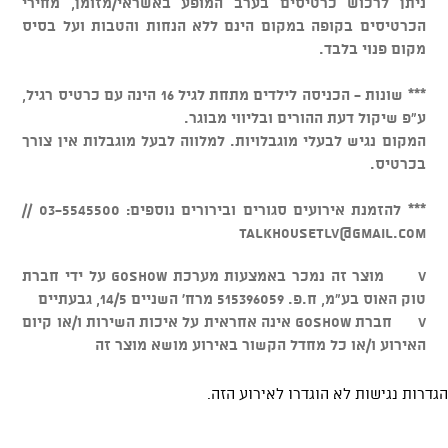
ניתן לרכוש כרטיסים בערב המופע באשראי/מזומן, מחירי
הכרטיסים בקופה במקום הינם ללא הנחות והטבות ועל בסיס
מקום פנוי בלבד.
*** שונות - הכניסה לילדים מתחת לגיל 16 הינה עם כרטיס רגיל,
ע"פ שיקול דעת ההורים ובליווי מבוגר.
המקום נגיש לבעלי מוגבלויות. למלווה לבעל מוגבלות אין צורך
בכרטיס.
*** להזמנת אירועים סגורים ובירורים נוספים: 03-5545500 //
talkhousetlv@gmail.com
v מוצר זה נמכר באמצעות מערכת GOSHOW על ידי חברת
טוק האוס בע"מ, ח.פ. 515396059 מרח' השניים 14/5, גבעתיים
v חברת GOSHOW אינה אחראית על איכות השירות ו/או קיום
האירוע ו/או כל מחדל הקשור באירוע מושא מוצר זה
הגדרות נגישות לא הוגדרו לאירוע הזה.