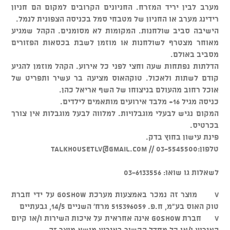
מערב לבין יריד המזרח. החניונים הקרובים למקום הם חניון
רידינג מערב או החניון של מטבחי סמל בכניסה הצפונית לנמל.
הישיבה סביב שולחנות. המקומות לא מסומנים. הקהל שמגיע
מאוחר מצטרף לשולחנות או מוזמן לשבת בכסאות הפזורים
מסביב באולם.
הדלתות נפתחות שעה וחצי לפני כל אירוע. הקהל מוזמן להגיע
קודם לשתות ולאכול. טוקהאוס מציעה בר עשיר ותפריט של
אוכל רחוב מהעולם בניצוחו של השף אריאל כהן.
כניסה מגיל 16+ מלבד אירועים מותאמים לילדים.
המקום נגיש לבעלי מוגבלויות. למלווה לבעל מוגבלות אין צורך
בכרטיס.
פינת עישון בחוץ בדק.
טלפון:03-5545500 //
talkhousetlv@gmail.com
לשאלות גו שואו: 03-6133556
v מוצר זה נמכר באמצעות מערכת GOSHOW על ידי חברת
טוק האוס בע"מ, ח.פ. 515396059 מרח' השניים 14/5, גבעתיים
v חברת GOSHOW אינה אחראית על איכות השירות ו/או קיום
האירוע ו/או כל מחדל הקשור באירוע מושא מוצר זה