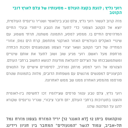
רועי גליץ ; לגעת בקצה העולם - מסעותיו של צלם לארץ דובי
הקוטב
מזה קרוב לעשור רועי גליץ, צלם טבע בינלאומי ושגריר גרינפיס העולמית,
יוצא אל הקוטב הצפוני כדי לתעד את הטבע הייחודי ובעלי החיים
המדהימים החיים בו. ממסע למסע, התמונה משתנה, תרתי משמע. עם
שינויי האקלים העולמיים האזור הארקטי מתחמם, קרח הים נמס, אזורי
המחייה של דובי הקוטב ושאר יצורי הצפון מצטמצמים וסכנת הכחדה
מרחפת מעל ראשם. רועי מגיע שוב ושוב לתעד את אותם שינויים
ומשתמשבכוחו של הצילום להעלאת מודעות לנושא החשוב ברחבי העולם.
הצטרפו אל רועי למסע מרתק ומרהיב, לסיפורים אישיים על התנאים
הקיצוניים למפגשים מרגשים עם משפחות הדובים, מלווה בתמונות שטרם
פורסמו מהמסע האחרון ממנו שב ממש לאחרונה.
רועי גליץ, צלם טבע עטור פרסים שצילומיו זכו לחשיפה בין-לאומית
והוצגו בתערוכות ברחבי העולם, יזם ודובר ציבורי, שגריר גרינפיס שקורא
להגן על הפלנטה שלנו.
טוקהאוס ביתן 12 (לא האנגר 12) יריד המזרח בצפון מזרח נמל
תל-אביב, צמוד לגשר "המנעולים" המחבר בין חניון רידינג