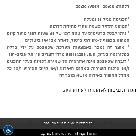
דלתות: 20:00 | מופע: 20:30
*הכניסה מגיל 18 ומעלה
*המופע יתחיל כשעה אחרי פתיחת דלתות
* ניתן לבטל כרטיסים עד טווח זמן של 48 שעות לפני מועד קיום
המופע בכפוף ל-5% דמי ביטול, לאחר מכן אין ביטולים
* מוצר זה נמכר באמצעות מערכת GOSHOW על ידי ברלין
בפלורנטין בע"מ, ח.פ. 515164259 מרח' חצרים 15, תל אביב-יפו
* חברת GOSHOW אינה אחראית על שמירת זכויות בעלי התכנים
ו/או איכות השירות במקום האירוע ו/או קיום האירוע ו/או כל
מחדל הקשור באירוע מושא מוצר זה
הגדרות נגישות לא הוגדרו לאירוע הזה.
כל הזכויות שמורות GoShow 2013
אודות
תקנון
מדיניות פרטיות
צור קשר