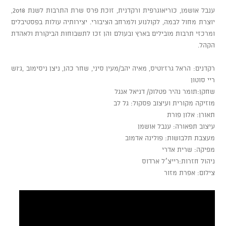
ענבל אושמן, כוריאוגרפית ורקדנית, זוכת פרס שרת התרבות לשנת 2018,
יוצרת מחול לבמה, לקולנוע ולמרחב הציבורי. יצירותיה עולות בפסטיבלים
ומרכזי תרבות מובילים בארץ ובעולם והן זכו לתשבוחות הביקורת ולאהדת
הקהל.
רקדנים: הראל גרז'וטיס, מאיה יהב/מעין סיני, שחר כהן, ניצן ניסימוב ,ג'וש
ריי סוטון
שחקן:תומר נהיר פטלוק/ דניאל אנגל
מוזיקה מקורית ועיצוב פסקול: גל לב
תאורן: אלון פורת
עיצוב תפאורה: ענבל אושמן
מעצבת תלבושות: פולינה אדמוב
מפיקה: שרית אדרי
ניהול חזרות:רייצ׳ל ארדוס
צילום: אפרת מזור