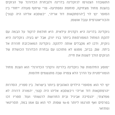
התשובה? הצטרפו לג'וקלינה בלרינה ולנבחרת הכדורגל של הג'וקים
בהצגת מחול מצחיקה, סוחפת ומפתיעה- פרי שיתוף פעולה ייחודי בין
הסופר ינץ לוי ("הרפתקאות דוד אריה", "כשסבא אליהו היה קטן")
והכוריאוגרפית ענבל אושמן.
ג'וקלינה בלרינה היא רקדנית עילאית. היא חולמת לרקוד על הבמה עם
להקת המחול המפורסמת ביותר בניו יורק. אבל יש בעיה: ג'וקלינה היא
ג'וקית, ולכן לא מקבלים אותה ללהקה. ג'וקלינה המאוכזבת חוזרת אל
ביתה. שם, בביוב, מפגש לא מתוכנן עם נבחרת הכדורגל הכושלת של
הג'וקים הולך לשנות את חייה.
"מופע החלומות של ג'וקלינה בלרינה ורקדני הכדורגל" הוא הצגת מחול
הומוריסטית על הדרך הלא צפויה שבה מתגשמים חלומות.
ינץ לוי הוא מסופרי הילדים האהובים ביותר בישראל. בין ספריו, הסדרות
"הרפתקאות דוד אריה" ו"כשסבא אליהו היה קטן", "המורה דרורה לא
מפלצת", "הנסיכה אביגיל ובית החרושת לרגשות" ועוד. ספריו זכו
בפרסים ואף תורגמו ליותר מ-10 שפות. לוי הוא גם אמן במה, תסריטאי
ומחזאי.