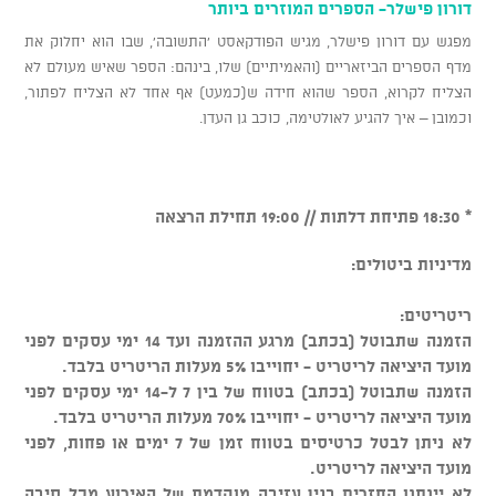
דורון פישלר- הספרים המוזרים ביותר
מפגש עם דורון פישלר, מגיש הפודקאסט 'התשובה', שבו הוא יחלוק את
מדף הספרים הביזאריים (והאמיתיים) שלו, בינהם: הספר שאיש מעולם לא
הצליח לקרוא, הספר שהוא חידה ש(כמעט) אף אחד לא הצליח לפתור,
וכמובן – איך להגיע לאולטימה, כוכב גן העדן.
* 18:30 פתיחת דלתות // 19:00 תחילת הרצאה
מדיניות ביטולים:
ריטריטים:
הזמנה שתבוטל (בכתב) מרגע ההזמנה ועד 14 ימי עסקים לפני
מועד היציאה לריטריט - יחוייבו 5% מעלות הריטריט בלבד.
הזמנה שתבוטל (בכתב) בטווח של בין 7 ל-14 ימי עסקים לפני
מועד היציאה לריטריט - יחוייבו 70% מעלות הריטריט בלבד.
לא ניתן לבטל כרטיסים בטווח זמן של 7 ימים או פחות, לפני
מועד היציאה לריטריט.
לא יינתנו החזרים בגין עזיבה מוקדמת של האירוע מכל סיבה