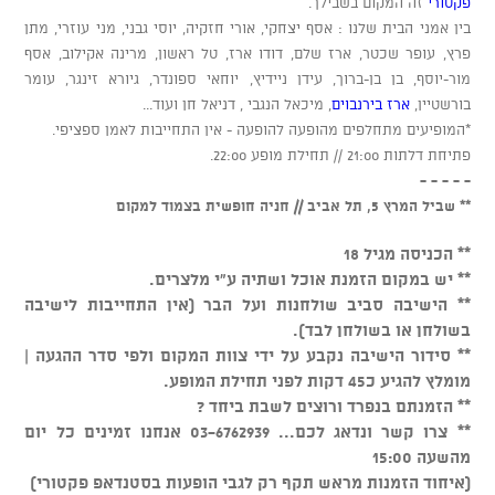
פקטורי
זה המקום בשבילך.
בין אמני הבית שלנו : אסף יצחקי, אורי חזקיה, יוסי גבני, מני עוזרי, מתן
פרץ, עופר שכטר, ארז שלם, דודו ארז, טל ראשון, מרינה אקילוב, אסף
מור-יוסף, בן בן-ברוך, עידן ניידיץ, יוחאי ספונדר, גיורא זינגר, עומר
בורשטיין,
ארז בירנבוים
, מיכאל הנגבי , דניאל חן ועוד...
*המופיעים מתחלפים מהופעה להופעה - אין התחייבות לאמן ספציפי.
פתיחת דלתות 21:00 // תחילת מופע 22:00.
- - - - -
** שביל המרץ 5, תל אביב // חניה חופשית בצמוד למקום
** הכניסה מגיל 18
** יש במקום הזמנת אוכל ושתיה ע"י מלצרים.
** הישיבה סביב שולחנות ועל הבר (אין התחייבות לישיבה
בשולחן או בשולחן לבד).
** סידור הישיבה נקבע על ידי צוות המקום ולפי סדר ההגעה |
מומלץ להגיע כ45 דקות לפני תחילת המופע.
** הזמנתם בנפרד ורוצים לשבת ביחד ?
** צרו קשר ונדאג לכם... 03-6762939 אנחנו זמינים כל יום
מהשעה 15:00
(איחוד הזמנות מראש תקף רק לגבי הופעות בסטנדאפ פקטורי)