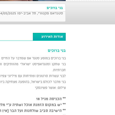
בני ברוכים
סטנדאפ פקטורי, תל אביב-יפו 14/05/2025 בשעה 21:30
אודות האירוע
בני ברוכים
בני ברוכים במופע סטנד אפ שמדבר על החיים של 
חברתיות.
לבני עשרות סרטונים ומתיחות עם מיליוני צפיו
בני מדבר לכולם בישראל, בהופעה מצחיקה ביות
צילום: אושר פשינסקי
** הכניסה מגיל 18
** יש במקום הזמנת אוכל ושתיה ע"י מלצ
** הישיבה סביב שולחנות ועל הבר (אין 