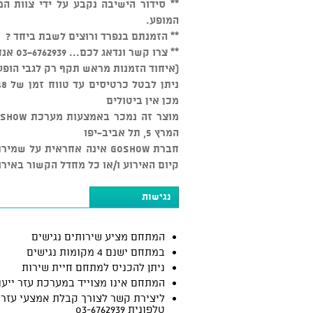
המופע.
** הזמנתם בנפרד ורוצים לשבת ביחד ?
** צרו קשר ונדאג לכם... 03-6762939 אנחנו זמינים כל יום מהשעה 15:00
(איחוד הזמנות מראש תקף רק לגבי הופע
מכן אין ביטולים
המרץ 5, תל אביב-יפו
חברת GOSHOW אינה אחראית ע
קיום האירוע ו/או כל מחדל הקשור באירו
נגישות
המתחם מציע שירותים נגישים
במתחם ישנם 4 מקומות נגישים
ניתן להכניס למתחם חיית שירות
המתחם אינו מצוייד במערכת עזר ייעו
ליצירת קשר לצורך קבלת אמצעי עזר:
טלפונית 03-6762939