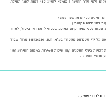
** סידור הישיבה נקבע על ידי צוות המקום ולפי סדר ההגעה | מומלץ להגיע כ45 דקות לפני תחילת
ות בסטנדאפ פקטורי)
ניתן לבטל כרטיסים עד טווח זמן של 48 שעות לפני מועד קיום המופע בכפוף ל-5% דמי ביטול, לאחר
מוצר זה נמכר באמצעות מערכת GOSHOW על ידי סטנדאפ פקטורי בע"מ, ח.פ. 515124220 מרח' שביל
ל שמירת זכויות בעלי התכנים ו/או איכות השירות במקום האירוע ו/או
ע מושא מוצר זה
דית לכבדי שמיעה