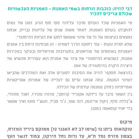
דבי לוזיה: כוכבות זורחות בשמי האמנות - האמניות העכשוויות
שכולם צריכים להכיר
מי האמניות שכל העולם מדבר עליהן? סוף סוף הגיע זמנן של נשים
להתבלט בעולם האמנות. לאחר מאות שנים של עליונות גברית, אנחנו
נמצאים בעיצומו של גל של שינוי ששואף לתקן את העיוות ההיסטורי.
שלא תהיה טעות - עוד רחוקה הדרך לשוויון - הן מבחינת היחס בין אמנים
לאמניות באוספים של מוזיאונים, בתערוכות מוזיאליות ובעיקר במכירות
אמנות, כשהשיא ההיסטורי של ציור של אמנית הוא עשירית מהשיא של
היצירה היקרה בהיסטוריה של אמן.
בהרצאה תסקור לוזיה את הסיבות לפערים אלה ואת המהלכים שהביאו
לשינוי המגמה. עתה אנחנו עדים גם לעלייה של אמניות אפריקאיות
ואסייתיות כחלק ממגמה עולמית של הכללה.
בין השאר נדבר על ניידקה אקונילי קרוסבי, מרטין גוטירז, זאנל מוהולי,
צ׳בללה סלף, ניקול אייזנמן, דנה שוץ, ג׳ני סביל, וונגצ׳י מוטו ואיך אפשר
בלי יאיוי קוסאמה כמובן.
מיקום
טוקהאוס ביתן 12 (שימו לב לא האנגר 12) ממוקם ביריד המזרח,
בצפון מזרח נמל ת"א, על גדות נחל הירקון, צמוד לגשר העץ