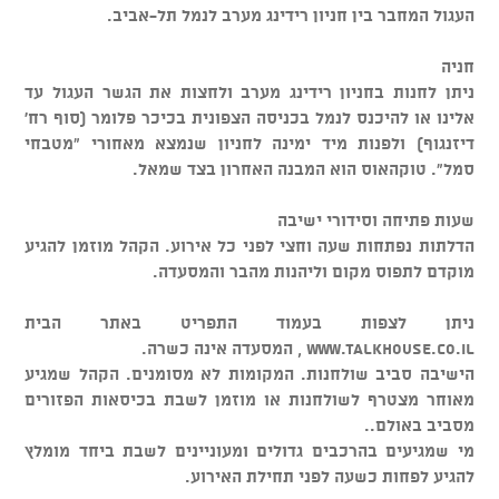
העגול המחבר בין חניון רידינג מערב לנמל תל-אביב.
חניה
ניתן לחנות בחניון רידינג מערב ולחצות את הגשר העגול עד
אלינו או להיכנס לנמל בכניסה הצפונית בכיכר פלומר (סוף רח'
דיזנגוף) ולפנות מיד ימינה לחניון שנמצא מאחורי "מטבחי
סמל". טוקהאוס הוא המבנה האחרון בצד שמאל.
שעות פתיחה וסידורי ישיבה
הדלתות נפתחות שעה וחצי לפני כל אירוע. הקהל מוזמן להגיע
מוקדם לתפוס מקום וליהנות מהבר והמסעדה.
ניתן לצפות בעמוד התפריט באתר הבית
www.talkhouse.co.il , המסעדה אינה כשרה.
הישיבה סביב שולחנות. המקומות לא מסומנים. הקהל שמגיע
מאוחר מצטרף לשולחנות או מוזמן לשבת בכיסאות הפזורים
מסביב באולם..
מי שמגיעים בהרכבים גדולים ומעוניינים לשבת ביחד מומלץ
להגיע לפחות כשעה לפני תחילת האירוע.