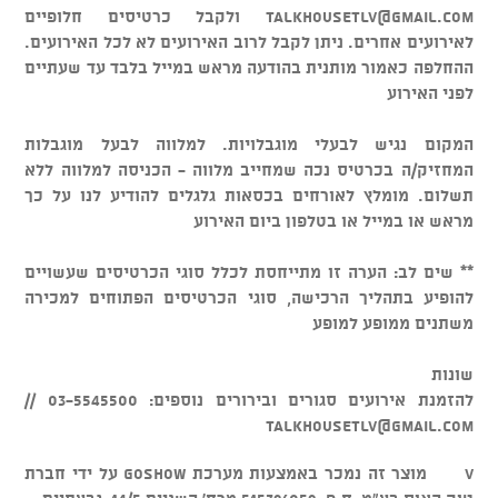
talkhousetlv@gmail.com
ולקבל כרטיסים חלופיים
לאירועים אחרים. ניתן לקבל לרוב האירועים לא לכל האירועים.
ההחלפה כאמור מותנית בהודעה מראש במייל בלבד עד שעתיים
לפני האירוע
המקום נגיש לבעלי מוגבלויות. למלווה לבעל מוגבלות
המחזיק/ה בכרטיס נכה שמחייב מלווה - הכניסה למלווה ללא
תשלום. מומלץ לאורחים בכסאות גלגלים להודיע לנו על כך
מראש או במייל או בטלפון ביום האירוע
** שים לב: הערה זו מתייחסת לכלל סוגי הכרטיסים שעשויים
להופיע בתהליך הרכישה, סוגי הכרטיסים הפתוחים למכירה
משתנים ממופע למופע
שונות
להזמנת אירועים סגורים ובירורים נוספים: 03-5545500 //
talkhousetlv@gmail.com
v מוצר זה נמכר באמצעות מערכת GOSHOW על ידי חברת