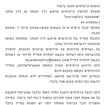
הזמנת כרטיסים ותנאי ביטול
מומלץ להזמין כרטיסים מראש דרך האתר או דרך מוקד
"GOSHOW" בטלפון 6119*
/ 03-6133556
המוקד עובד בימים א'-ה' בשעות 09:00-18:00 ובימי ו' 09:00-
13:00.
כתובת המייל של הרוכשים מראש דרך האתר, תתווסף באופן
אוטומטי לרשימת הדיוור שלנו
בה נשלחים עדכונים על אירועים קרובים והטבות, להסרה
מהרשימה ניתן לשלוח בקשה להסרה ממייל הדיוור או לשלוח
בקשה להסרה למייל
talkhousetlv@gmail.com
.
ניתן לרכוש כרטיסים בערב המופע באשראי/מזומן, מחירי
הכרטיסים בקופה במקום הינם
גבוהים יותר מרכישה מראש. המחירים ללא הנחות והטבות
כלשהן ועל בסיס מקום פנוי בלבד.
ניתן לבטל כרטיסים ולקבל החזר כספי ובלבד שהביטול התבצע
עד 48 שעות לפני מועד האירוע בכפוף ל-5% דמי ביטול. במידה
והפנייה לגבי הביטול מאוחר יותר יש לפנות במייל בלבד