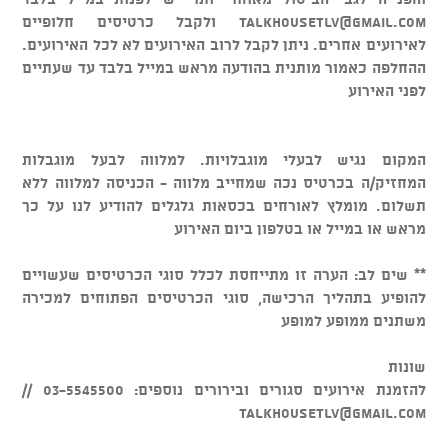
talkhousetlv@gmail.com
ולקבל כרטיסים חלופיים
לאירועים אחרים. ניתן לקבל לרוב האירועים לא לכל האירועים.
ההחלפה כאמור מותנית בהודעה מראש במייל בלבד עד שעתיים
לפני האירוע
המקום נגיש לבעלי מוגבלויות. למלווה לבעל מוגבלות
המחזיק/ה בכרטיס נכה שמחייב מלווה - הכניסה למלווה ללא
תשלום. מומלץ לאורחים בכסאות גלגלים להודיע לנו על כך
מראש או במייל או בטלפון ביום האירוע
** שים לב: הערה זו מתייחסת לכלל סוגי הכרטיסים שעשויים
להופיע בתהליך הרכישה, סוגי הכרטיסים הפתוחים למכירה
משתנים ממופע למופע
שונות
להזמנת אירועים סגורים ובירורים נוספים: 03-5545500 //
talkhousetlv@gmail.com