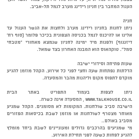
העגול המחבר בין חניון רידינג מערב לנמל תל-אביב.
חניה
ניתן לחנות בחניון רידינג מערב ולחצות את הגשר העגול עד
אלינו או להיכנס לנמל בכניסה הצפונית בכיכר פלומר (סוף רח'
דיזנגוף) ולפנות מיד ימינה לחניון שנמצא מאחורי "מטבחי
סמל". טוקהאוס הוא המבנה האחרון בצד שמאל.
שעות פתיחה וסידורי ישיבה
הדלתות נפתחות שעה וחצי לפני כל אירוע. הקהל מוזמן להגיע
מוקדם לתפוס מקום וליהנות מהבר והמסעדה.
ניתן לצפות בעמוד התפריט באתר הבית
www.talkhouse.co.il , המסעדה אינה כשרה.
הישיבה סביב שולחנות. המקומות לא מסומנים. הקהל שמגיע
מאוחר מצטרף לשולחנות או מוזמן לשבת בכיסאות הפזורים
מסביב באולם..
מי שמגיעים בהרכבים גדולים ומעוניינים לשבת ביחד מומלץ
להגיע לפחות כשעה לפני תחילת האירוע.