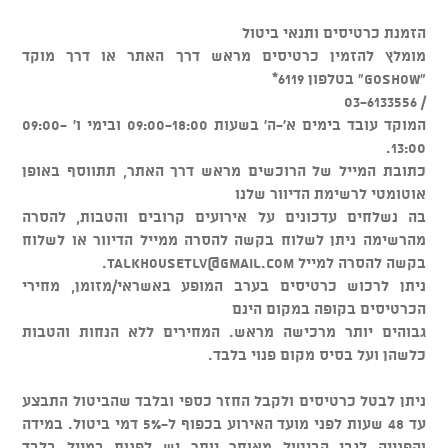
הזמנת כרטיסים ותנאי ביטול
מומלץ להזמין כרטיסים מראש דרך האתר או דרך מוקד
"GOSHOW" בטלפון 6119*
/ 03-6133556
המוקד עובד בימים א'-ה' בשעות 09:00-18:00 ובימי ו' 09:00-
13:00.
כתובת המייל של הרוכשים מראש דרך האתר, תתווסף באופן
אוטומטי לרשימת הדיוור שלנו
בה נשלחים עדכונים על אירועים קרובים והטבות, להסרה
מהרשימה ניתן לשלוח בקשה להסרה ממייל הדיוור או לשלוח
בקשה להסרה למייל
talkhousetlv@gmail.com
.
ניתן לרכוש כרטיסים בערב המופע באשראי/מזומן, מחירי
הכרטיסים בקופה במקום הינם
גבוהים יותר מרכישה מראש. המחירים ללא הנחות והטבות
כלשהן ועל בסיס מקום פנוי בלבד.
ניתן לבטל כרטיסים ולקבל החזר כספי ובלבד שהביטול התבצע
עד 48 שעות לפני מועד האירוע בכפוף ל-5% דמי ביטול. במידה
והפנייה לגבי הביטול מאוחר יותר יש לפנות במייל בלבד