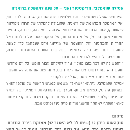
אטילה שומפלבי: הדיקטטור ואני – 30 שנה למהפכה ברומניה
העיתונאי אטילה שומפלבי חוזר שלושים שנה אחורה, אז היה ילד בן 10,
אל המהפכה המדממת של רומניה, שהובילה להפלתו של הרודן ניקולאה
צ'ואשסקו, אחד הרודנים האכזריים של אירופה במאה העשרים. על החיים
מאחורי מסך הברזל, על מנגנון הפחד, על הסקוריטטה, על הילדות בצל
החרדות והמחסור ועל העוצמה של מיליוני אדם שנלחמו כדי לצאת
לחופשי. וגם: מה קרה לרומניה בשלושים השנים האחרונות, ומדוע
דמוקרטיה בלבד היא לא תמיד הפתרון?
" חופש זה לא דבר מובן מאליו. צריך להילחם עבור חופש. כל יום מחדש.
חופש הוא כמו לנשום. אם אתה לא נושם, אתה מת. אם אתה לא חופשי.
אתה מת. אין יותר צ'אושסקו, אבל יש צלקות."
אטילה שומפלבי, עיתונאי ישראלי, משמש כמגיש הראשי של אולפן ynet
וכפרשן פוליטי, כמגיש משותף ועורך של הפודקאסט הפוליטי של ynet
"סופרים קולות". שומפלבי הוא גם עמית מחקר במכון למחקרי ביטחון
לאומי ושותף למחקר חדשני אודות פייק ניוז ופוסט אמת
מיקום
טוקהאוס ביתן 12 (שימו לב לא האנגר 12) ממוקם ביריד המזרח,
בצפון מזרח נמל ת"א, על גדות נחל הירקון, צמוד לגשר העץ