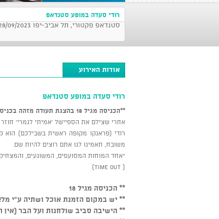
רודי סעדה במופע סטנדאפ
סטנדאפ פקטורי, תל אביב-יפו 28/09/2023 בשעה 21:00
אודות האירוע
רודי סעדה במופע סטנדאפ
*
*הכניסה מגיל 18 בהצגת תעודה מזהה בכניסה
אחרי שצילם את הספיישל ‘אמיתי לגמרי‘ חוזר 
רודי (פראנקו מקופה ראשית בשבילכם) הוא ק
משובח, תאמינו לנו אתם רוצים להיות שם.
"אחד המוחות המסועפים, המשוגעים, והמצחיקי
( time out)
** הכניסה מגיל 18
** יש במקום הזמנת אוכל ושתיה ע"י מלצ
** הישיבה סביב שולחנות ועל הבר (אין 