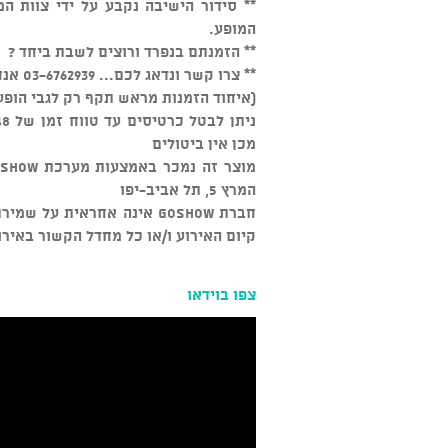
המופע.
** הזמנתם בנפרד ורוצים לשבת ביחד ?
** צרו קשר ונדאג לכם... 03-6762939 אנחנו זמינים כל יום מהשעה 15:00
(איחוד הזמנות מראש תקף רק לגבי הופע
מכן אין ביטולים
המרץ 5, תל אביב-יפו
חברת GOSHOW אינה אחראית ע
קיום האירוע ו/או כל מחדל הקשור באירו
צפו בוידאו