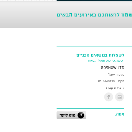
שמח לראותכם באירועים הבאים
לשאלות בנושאים טכניים
רכישה,כירטוס ותקלות באתר
GoShow LTD
טלפון:
*6119
פקס:
03-6440730
ליצירת קשר:
מפה: