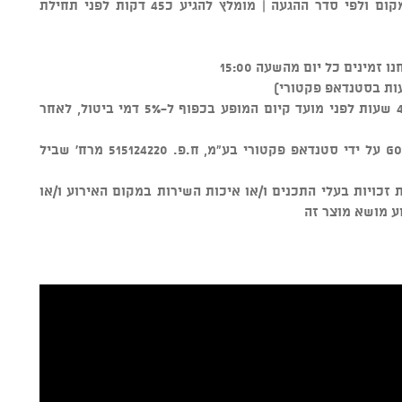
** סידור הישיבה נקבע על ידי צוות המקום ולפי סדר ההגעה | מומלץ להגיע כ45 דקות לפני תחילת
ות בסטנדאפ פקטורי)
ניתן לבטל כרטיסים עד טווח זמן של 48 שעות לפני מועד קיום המופע בכפוף ל-5% דמי ביטול, לאחר
מוצר זה נמכר באמצעות מערכת GOSHOW על ידי סטנדאפ פקטורי בע"מ, ח.פ. 515124220 מרח' שביל
ל שמירת זכויות בעלי התכנים ו/או איכות השירות במקום האירוע ו/או
ע מושא מוצר זה