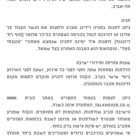
תל-אביב.
חניה
ניתן לחנות בחניון רידינג מערב ולחצות את הגשר העגול עד
אלינו או להיכנס לנמל בכניסה הצפונית בכיכר פלומר (סוף רח'
דיזנגוף) ולפנות מיד ימינה לחניון שנמצא מאחורי "מטבחי
סמל". טוקהאוס הוא המבנה האחרון בצד שמאל.
שעות פתיחה וסידורי ישיבה
הדלתות נפתחות שעה וחצי לפני כל אירוע, ושעה לפני האירוע
בימי שישי בערב. הקהל מוזמן להגיע מוקדם לתפוס מקום
וליהנות מהבר והמסעדה.
ניתן לצפות בעמוד התפריט באתר הבית www.
talkhouse.co.il, המסעדה אינה כשרה.
הישיבה סביב שולחנות. המקומות לא מסומנים. הקהל שמגיע
מאוחר מצטרף לשולחנות או מוזמן לשבת בכסאות הפזורים
מסביב באולם, יש פינת עישון בדק בחוץ.
מי שמגיעים בהרכבים גדולים ומעוניינים לשבת ביחד מומלץ