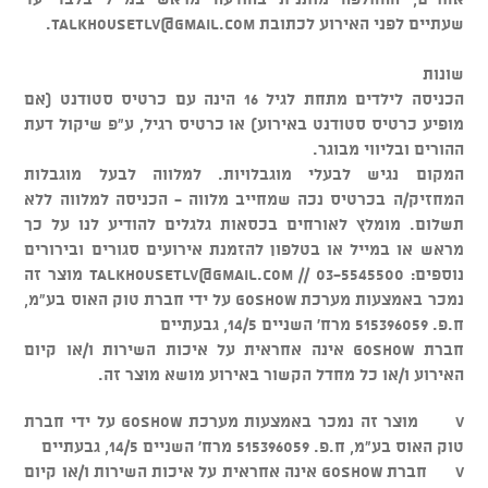
שעתיים לפני האירוע לכתובת
talkhousetlv@gmail.com
.
שונות
הכניסה לילדים מתחת לגיל 16 הינה עם כרטיס סטודנט (אם
מופיע כרטיס סטודנט באירוע) או כרטיס רגיל, ע"פ שיקול דעת
ההורים ובליווי מבוגר.
המקום נגיש לבעלי מוגבלויות. למלווה לבעל מוגבלות
המחזיק/ה בכרטיס נכה שמחייב מלווה - הכניסה למלווה ללא
תשלום. מומלץ לאורחים בכסאות גלגלים להודיע לנו על כך
מראש או במייל או בטלפון להזמנת אירועים סגורים ובירורים
נוספים: 03-5545500 //
talkhousetlv@gmail.com
מוצר זה
נמכר באמצעות מערכת GOSHOW על ידי חברת טוק האוס בע"מ,
ח.פ. 515396059 מרח' השניים 14/5, גבעתיים
חברת GOSHOW אינה אחראית על איכות השירות ו/או קיום
האירוע ו/או כל מחדל הקשור באירוע מושא מוצר זה.
v מוצר זה נמכר באמצעות מערכת GOSHOW על ידי חברת
טוק האוס בע"מ, ח.פ. 515396059 מרח' השניים 14/5, גבעתיים
v חברת GOSHOW אינה אחראית על איכות השירות ו/או קיום