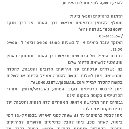
להגיע כשעה לפני תחילת האירוע.
הזמנת כרטיסים ותנאי ביטול
מומלץ להזמין כרטיסים מראש דרך האתר או דרך מוקד
"GOSHOW" בטלפון 6119*
/ 03-6133556
המוקד עובד בימים א'-ה' בשעות 09:00-18:00 ובימי ו' 09:00-
13:00.
כתובת המייל של הרוכשים מראש דרך האתר, תתווסף באופן
אוטומטי לרשימת הדיוור שלנו
בה נשלחים עדכונים על אירועים קרובים והטבות, להסרה
מהרשימה ניתן לשלוח בקשה להסרה ממייל הדיוור או לשלוח
בקשה להסרה למייל
talkhousetlv@gmail.com
.
ניתן לרכוש כרטיסים בערב המופע באשראי/מזומן, מחירי
הכרטיסים בקופה במקום הינם
גבוהים יותר מרכישה מראש. המחירים ללא הנחות והטבות ועל
בסיס מקום פנוי בלבד.
ניתן לבטל כרטיסים עד 48 שעות לפני האירוע בכפוף ל-5% דמי
ביטול, לאחר מכן, ניתן לקבל כרטיסים חלופיים לאירועים
אחרים, ההחלפה מותנית בהודעה מראש במייל בלבד עד