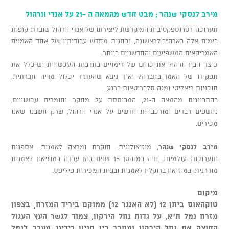
מירב לנסקי שנהר ; מבט חדש מהמאה ה -21 על אנדי וורהול
תערוכה רטרוספקטיבית המוקדשת ליצירתו של אנדי וורהול שוברת קופות
בימים אלה בארה"ב.לראשונה, נבחנות מחדש עבודותיו של אחד האמנים
האמריקאים המשפיעים והחדשניים ביותר.
כיצד הבין וורהול את כוחם של דימויים בתרבות העכשווית ושיכלל את
תפקידו של האמן בחברה? ואיך ניבא שהעתיד יכלול מדיה חברתית,
תוכניות ריאליטי ומגה סלבריטאות ברגע.
בהתבוננות מהמאה ה-21, המבוססת על מחקר וחומרים עכשוויים,
נחשפים רבדים ומורכבויות חדשים על אנדי וורהול, שרק חשבנו שאנו
מכירים.
מירב לנסקי שנהר
, מוזיאולוגית, חוקרת ומרצה לאמנות, אספנות
ותערוכות עולמיות. חיה במנהטן 15 שנים בהן עבדה במוזיאון לאמנות
מודרנית, במוזיאון ברוקלין לאמנות ובבית המכירות פיליפס.
מיקום
טוקהאוס ביתן 12 (לא האנגר 12) ממוקם ביריד המזרח, בצפון
מזרח נמל ת"א, על גדות נחל הירקון, צמוד לגשר העץ העגול
החוצה את נחל הירקון ומחבר בין חניון רידינג מערב לנמל