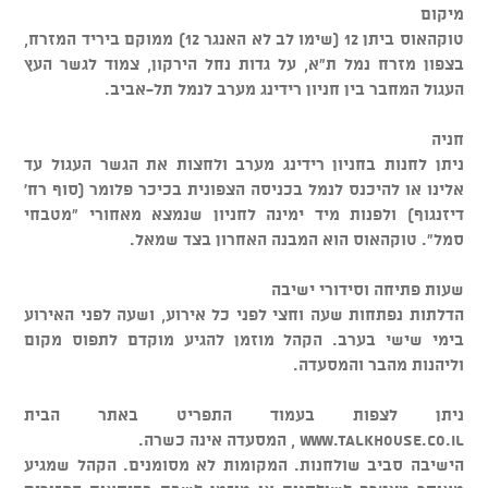
מיקום
טוקהאוס ביתן 12 (שימו לב לא האנגר 12) ממוקם ביריד המזרח,
בצפון מזרח נמל ת"א, על גדות נחל הירקון, צמוד לגשר העץ
העגול המחבר בין חניון רידינג מערב לנמל תל-אביב.
חניה
ניתן לחנות בחניון רידינג מערב ולחצות את הגשר העגול עד
אלינו או להיכנס לנמל בכניסה הצפונית בכיכר פלומר (סוף רח'
דיזנגוף) ולפנות מיד ימינה לחניון שנמצא מאחורי "מטבחי
סמל". טוקהאוס הוא המבנה האחרון בצד שמאל.
שעות פתיחה וסידורי ישיבה
הדלתות נפתחות שעה וחצי לפני כל אירוע, ושעה לפני האירוע
בימי שישי בערב. הקהל מוזמן להגיע מוקדם לתפוס מקום
וליהנות מהבר והמסעדה.
ניתן לצפות בעמוד התפריט באתר הבית
www.talkhouse.co.il , המסעדה אינה כשרה.
הישיבה סביב שולחנות. המקומות לא מסומנים. הקהל שמגיע