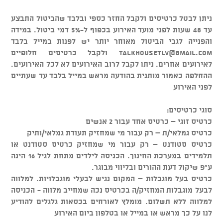
ניתן לבטל כרטיסים ולקבל החזר כספי ובלבד שהביטול התבצע
עד 48 שעות לפני מועד האירוע בכפוף ל-5% דמי ביטול. במידה
והפנייה לגבי הביטול מאוחר יותר יש לפנות במייל בלבד
talkhousetlv@gmail.com
ולקבל כרטיסים חלופיים
לאירועים אחרים. ניתן לקבל לרוב האירועים לא לכל האירועים.
ההחלפה כאמור מותנית בהודעה מראש במייל בלבד עד שעתיים
לפני האירוע
סוגי כרטיסים:
כרטיס זוגי – כרטיס אחד עבור 2 אנשים
כרטיס גמלאי/ת – רק עבור מי שמחזיק תעודת גמלאי/ותיק
כרטיס סטודנט – רק עבור מי שמחזיק כרטיס סטודנט או
תלמידים במערכת החינוך. הכניסה לילדים מתחת לגיל 16 הינה
ע"פ שיקול דעת ההורים ובליווי מבוגר.
כרטיס בעל מוגבלות – המקום נגיש לבעלי מוגבלויות. למלווה
לבעל מוגבלות המחזיק/ה בכרטיס נכה שמחייב מלווה - הכניסה
למלווה ללא תשלום. מומלץ לאורחים בכסאות גלגלים להודיע
לנו על כך מראש או במייל או בטלפון ביום האירוע