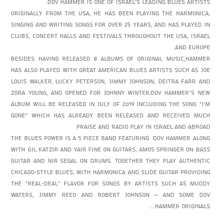
Dov Hammer is one of Israel's leading Blues artists.
Originally from the USA, he has been playing the harmonica,
singing and writing songs for over 25 years, and has played in
clubs, concert halls and festivals throughout the USA, Israel
and Europe.
Besides having released 8 albums of original music,Hammer
has also played with great American Blues artists such as Joe
Louis Walker, Lucky Peterson, Jimmy Johnson, Deitra Farr and
Zora Young, and opened for Johnny Winter.Dov Hammer’s new
album will be released in July of 2019 including the song “I’m
gone” which has already been released and received much
praise and radio play in Israel and abroad
The Blues power is a 5 piece band featuring Dov Hammer along
with Gil Katzir and Yair Fine on guitars, Amos Springer on bass
guitar and Nir Segal on drums. Together they play authentic
Chicago-style Blues, with harmonica and slide guitar providing
the “real-deal” flavor for songs by artists such as Muddy
Waters, Jimmy Reed and Robert Johnson – and some Dov
Hammer originals…