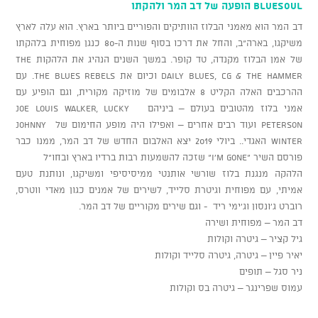
BlueSoUl הופעה של דב המר ולהקתו
דב המר הוא מאמני הבלוז הוותיקים והפוריים ביותר בארץ. הוא עלה לארץ
משיקגו, בארה"ב, והחל את דרכו בסוף שנות ה-80 כנגן מפוחית בלהקתו
של אמן הבלוז מקנדה, טד קופר. במשך השנים הנהיג את הלהקות The
Daily Blues, Cg & The Hammer וכיום את The Blues Rebels. עם
ההרכבים האלה הקליט 8 אלבומים של מוזיקה מקורית, וגם הופיע עם
אמני בלוז מהטובים בעולם – ביניהם Joe Louis Walker, Lucky
Peterson ועוד רבים אחרים – ואפילו היה מופע החימום של Johnny
Winter האגדי.. ביולי 2019 יצא האלבום החדש של דב המר, ממנו כבר
פורסם השיר "I’m gone” שזכה להשמעות רבות ברדיו בארץ ובחו"ל
הלהקה מנגנת בלוז שורשי אותנטי ממיסיסיפי ומשיקגו, ונותנת טעם
אמיתי, עם מפוחית וגיטרת סלייד, לשירים של אמנים כגון מאדי ווטרס,
רוברט ג’ונסון וג’ימי ריד - וגם שירים מקוריים של דב המר.
דב המר – מפוחית ושירה
גיל קציר – גיטרה וקולות
יאיר פיין – גיטרה, גיטרה סלייד וקולות
ניר סגל – תופים
עמוס שפרינגר – גיטרה בס וקולות