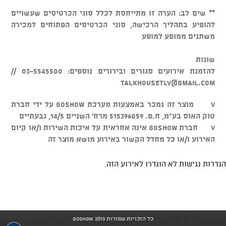
** שים לב: הערה זו מתייחסת לכלל סוגי הכרטיסים שעשויים
להופיע בתהליך הרכישה, סוגי הכרטיסים הפתוחים למכירה
משתנים ממופע למופע
שונות
להזמנת אירועים סגורים ובירורים נוספים: 03-5545500 //
talkhousetlv@gmail.com
v מוצר זה נמכר באמצעות מערכת GOSHOW על ידי חברת
טוק האוס בע"מ, ח.פ. 515396059 מרח' השניים 14/5, גבעתיים
v חברת GOSHOW אינה אחראית על איכות השירות ו/או קיום
האירוע ו/או כל מחדל הקשור באירוע מושא מוצר זה
הגדרות נגישות לא הוגדרו לאירוע הזה.
כל הזכויות שמורות GoShow 2013