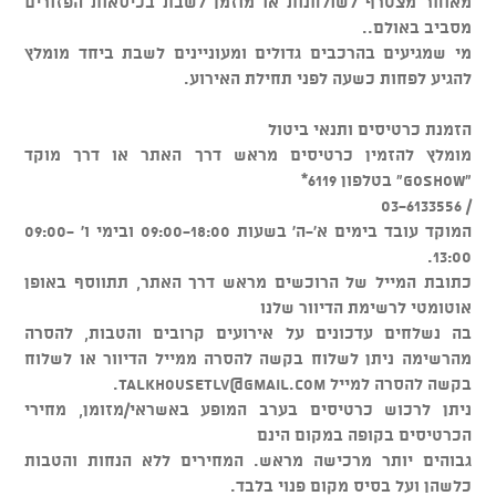
מאוחר מצטרף לשולחנות או מוזמן לשבת בכיסאות הפזורים
מסביב באולם..
מי שמגיעים בהרכבים גדולים ומעוניינים לשבת ביחד מומלץ
להגיע לפחות כשעה לפני תחילת האירוע.
הזמנת כרטיסים ותנאי ביטול
מומלץ להזמין כרטיסים מראש דרך האתר או דרך מוקד
"GOSHOW" בטלפון 6119*
/ 03-6133556
המוקד עובד בימים א'-ה' בשעות 09:00-18:00 ובימי ו' 09:00-
13:00.
כתובת המייל של הרוכשים מראש דרך האתר, תתווסף באופן
אוטומטי לרשימת הדיוור שלנו
בה נשלחים עדכונים על אירועים קרובים והטבות, להסרה
מהרשימה ניתן לשלוח בקשה להסרה ממייל הדיוור או לשלוח
בקשה להסרה למייל
talkhousetlv@gmail.com
.
ניתן לרכוש כרטיסים בערב המופע באשראי/מזומן, מחירי
הכרטיסים בקופה במקום הינם
גבוהים יותר מרכישה מראש. המחירים ללא הנחות והטבות
כלשהן ועל בסיס מקום פנוי בלבד.