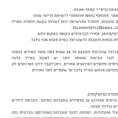
ר, תתווסף באופן אוטומטי לרשימת הדיוור שלנו
ים והטבות, להסרה מהרשימה ניתן לשלוח בקשה להסרה ממייל
.
talkhousetlv@gmail.c
י/מזומן, מחירי הכרטיסים בקופה במקום הינם
א הנחות והטבות כלשהן ועל בסיס מקום פנוי בלבד.
ניתן לבטל כרטיסים ולקבל החזר כספי ובלבד שהביטול התבצע עד 48 שעות לפני מועד האירוע בכפוף
סים חלופיים לאירועים אחרים. ניתן לקבל לרוב האירועים לא
הודעה מראש במייל בלבד עד שעתיים לפני האירוע
עודת גמלאי/ותיק
כרטיס סטודנט או תלמידים במערכת החינוך. הכניסה לילדים
לי מוגבלויות. למלווה לבעל מוגבלות המחזיק/ה בכרטיס נכה