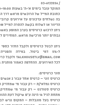
/ 03-6133556
המוקד עובד בימים א'-ה' בשעות 09:00-18:00 ובימי ו' 09:00-13:00.
כתובת המייל של הרוכשים מראש דרך האת
בה נשלחים עדכונים על אירועים קרוב
הדיוור או לשלוח בקשה להסרה למייל
om
ניתן לרכוש כרטיסים בערב המופע באשרא
גבוהים יותר מרכישה מראש. המחירים לל
ל-5% דמי ביטול. במידה והפנייה לגבי הביטול מאוחר יותר יש לפנות במייל בלבד
talkhousetlv@gmail.com
ולקבל כרטי
לכל האירועים. ההחלפה כאמור מותנית ב
סוגי כרטיסים:
כרטיס זוגי – כרטיס אחד עבור 2 אנשים
כרטיס גמלאי/ת – רק עבור מי שמחזיק ת
כרטיס סטודנט – רק עבור מי שמחזיק 
מתחת לגיל 16 הינה ע"פ שיקול דעת ההורים ובליווי מבוגר.
כרטיס בעל מוגבלות – המקום נגיש לבע