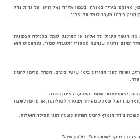
טוקהאוס ביתן 12 (שימו לב לא האנגר 12) ממוקם ביריד המזרח, בצפון מזרח נמל ת"א, על גדות נחל
 חניון רידינג מערב לנמל תל-אביב.
ת את הגשר העגול עד אלינו או להיכנס לנמל בכניסה הצפונית
 מיד ימינה לחניון שנמצא מאחורי "מטבחי סמל". טוקהאוס הוא
וע, ושעה לפני האירוע בימי שישי בערב. הקהל מוזמן להגיע
עדה.
ומנים. הקהל שמגיע מאוחר מצטרף לשולחנות או מוזמן לשבת
 לשבת ביחד מומלץ להגיע לפחות כשעה לפני תחילת האירוע.
GOSHO" בטלפון 6119*