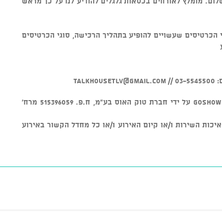
לום. מומלץ לאורחים בכסאות גלגלים להודיע לנו על כך מראש
י הכרטיסים שעשויים להופיע בתהליך הרכישה, סוגי הכרטיסים
//
talkhousetlv@gmail.com
v מוצר זה נמכר באמצעות מערכת GOSHOW על ידי חברת טוק האוס בע"מ, ח.פ. 515396059 מרח'
חראית על איכות השירות ו/או קיום האירוע ו/או כל מחדל הקשור באירוע