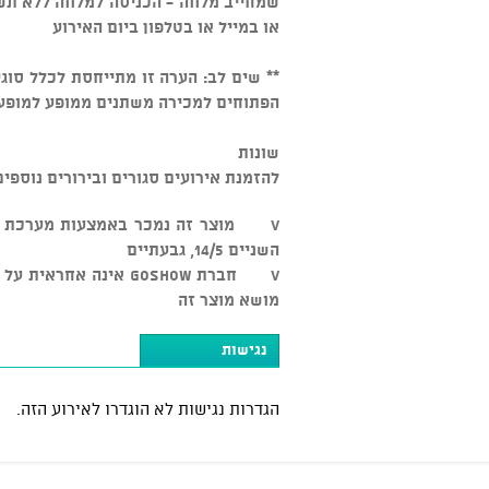
שמחייב מלווה - הכניסה למלווה ללא תש
או במייל או בטלפון ביום האירוע
** שים לב: הערה זו מתייחסת לכלל סוג
הפתוחים למכירה משתנים ממופע למופע
שונות
להזמנת אירועים סגורים ובירורים נוספים: 03-5545500 
השניים 14/5, גבעתיים
v חברת GOSHOW אינה א
מושא מוצר זה
נגישות
הגדרות נגישות לא הוגדרו לאירוע הזה.