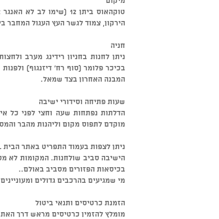
מיקום
הירקון, צמוד לגשר העץ העגול המחבר בין
חניה
ניתן לחנות בחניון רידינג מערב ולחצו
בכיכר פלומר (סוף רח' דיזנגוף) ולפנות
המבנה האחרון בצד שמאל.
שעות פתיחה וסידורי ישיבה
הדלתות נפתחות שעה וחצי לפני כל איר
מוקדם לתפוס מקום וליהנות מהבר והמס
ניתן לצפות בעמוד התפריט באתר הבית www.talkhouse.co.il , המסעדה אינה כשרה.
הישיבה סביב שולחנות. המקומות לא מס
בכיסאות הפזורים מסביב באולם..
מי שמגיעים בהרכבים גדולים ומעוניינים
הזמנת כרטיסים ותנאי ביטול
מומלץ להזמין כרטיסים מראש דרך האתר או דרך מוקד "W