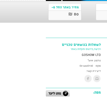
מחיר באתר החל מ-
80 ₪
לשאלות בנושאים טכניים
רכישה,כירטוס ותקלות באתר
GoShow LTD
טלפון:
*6119
פקס:
03-6440730
ליצירת קשר:
מפה: