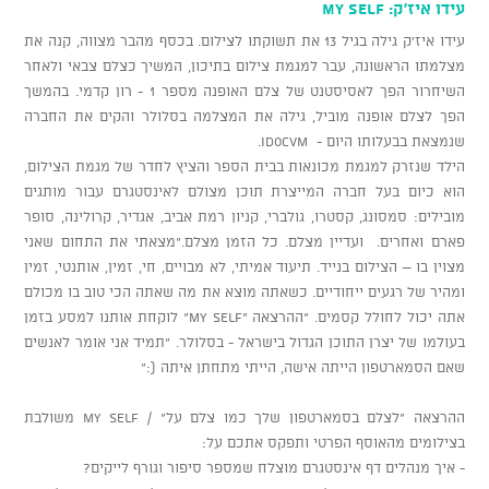
עידו איז'ק: My Self
עידו איז'ק גילה בגיל 13 את תשוקתו לצילום. בכסף מהבר מצווה, קנה את
מצלמתו הראשונה, עבר למגמת צילום בתיכון, המשיך כצלם צבאי ולאחר
השיחרור הפך לאסיסטנט של צלם האופנה מספר 1 - רון קדמי. בהמשך
הפך לצלם אופנה מוביל, גילה את המצלמה בסלולר והקים את החברה
שנמצאת בבעלותו היום - IDOCVM.
הילד שנזרק למגמת מכונאות בבית הספר והציץ לחדר של מגמת הצילום,
הוא כיום בעל חברה המייצרת תוכן מצולם לאינסטגרם עבור מותגים
מובילים: סמסונג, קסטרו, גולברי, קניון רמת אביב, אגדיר, קרולינה, סופר
פארם ואחרים. ועדיין מצלם. כל הזמן מצלם."מצאתי את התחום שאני
מצוין בו – הצילום בנייד. תיעוד אמיתי, לא מבויים, חי, זמין, אותנטי, זמין
ומהיר של רגעים ייחודיים. כשאתה מוצא את מה שאתה הכי טוב בו מכולם
אתה יכול לחולל קסמים. "ההרצאה "My Self" לוקחת אותנו למסע בזמן
בעולמו של יצרן התוכן הגדול בישראל - בסלולר. "תמיד אני אומר לאנשים
שאם הסמארטפון הייתה אישה, הייתי מתחתן איתה (:"
ההרצאה "לצלם בסמארטפון שלך כמו צלם על" / My Self משולבת
בצילומים מהאוסף הפרטי ותפקס אתכם על:
- איך מנהלים דף אינסטגרם מוצלח שמספר סיפור וגורף לייקים?