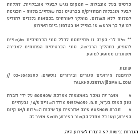
כרטיס בעל מוגבלות – המקום נגיש לבעלי מוגבלויות. למלווה
לבעל מוגבלות המחזיק/ה בכרטיס נכה שמחייב מלווה - הכניסה
למלווה ללא תשלום. מומלץ לאורחים בכסאות גלגלים להודיע
לנו על כך מראש או במייל או בטלפון ביום האירוע
** שים לב: הערה זו מתייחסת לכלל סוגי הכרטיסים שעשויים
להופיע בתהליך הרכישה, סוגי הכרטיסים הפתוחים למכירה
משתנים ממופע למופע
שונות
להזמנת אירועים סגורים ובירורים נוספים: 03-5545500 //
talkhousetlv@gmail.com
v מוצר זה נמכר באמצעות מערכת GOSHOW על ידי חברת
טוק האוס בע"מ, ח.פ. 515396059 מרח' השניים 14/5, גבעתיים
v חברת GOSHOW אינה אחראית על איכות השירות ו/או קיום
האירוע ו/או כל מחדל הקשור באירוע מושא מוצר זה
הגדרות נגישות לא הוגדרו לאירוע הזה.