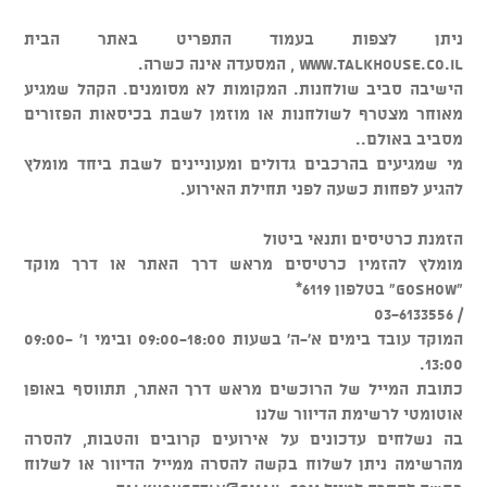
ניתן לצפות בעמוד התפריט באתר הבית
www.talkhouse.co.il , המסעדה אינה כשרה.
הישיבה סביב שולחנות. המקומות לא מסומנים. הקהל שמגיע
מאוחר מצטרף לשולחנות או מוזמן לשבת בכיסאות הפזורים
מסביב באולם..
מי שמגיעים בהרכבים גדולים ומעוניינים לשבת ביחד מומלץ
להגיע לפחות כשעה לפני תחילת האירוע.
הזמנת כרטיסים ותנאי ביטול
מומלץ להזמין כרטיסים מראש דרך האתר או דרך מוקד
"GOSHOW" בטלפון 6119*
/ 03-6133556
המוקד עובד בימים א'-ה' בשעות 09:00-18:00 ובימי ו' 09:00-
13:00.
כתובת המייל של הרוכשים מראש דרך האתר, תתווסף באופן
אוטומטי לרשימת הדיוור שלנו
בה נשלחים עדכונים על אירועים קרובים והטבות, להסרה
מהרשימה ניתן לשלוח בקשה להסרה ממייל הדיוור או לשלוח