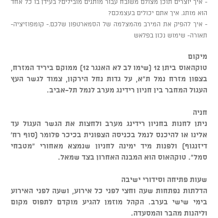
- איך יוצרים תוכן מצולם משובח עבור מותגים מובילים? בעידן בו כל אחד
הוא מותג. איך אתם יכולים בעצמכם?
- איך להפיק את המירב מהמצלמה של הסמארטפון שלכם.- קומפוזיציה-
תאורה- שימוש נכון בפלאש
מיקום
טוקהאוס ביתן 12 (שימו לב לא האנגר 12) ממוקם ביריד המזרח,
בצפון מזרח נמל ת"א, על גדות נחל הירקון, צמוד לגשר העץ
העגול המחבר בין חניון רידינג מערב לנמל תל-אביב.
חניה
ניתן לחנות בחניון רידינג מערב ולחצות את הגשר העגול עד
אלינו או להיכנס לנמל בכניסה הצפונית בכיכר פלומר (סוף רח'
דיזנגוף) ולפנות מיד ימינה לחניון שנמצא מאחורי "מטבחי
סמל". טוקהאוס הוא המבנה האחרון בצד שמאל.
שעות פתיחה וסידורי ישיבה
הדלתות נפתחות שעה וחצי לפני כל אירוע, ושעה לפני האירוע
בימי שישי בערב. הקהל מוזמן להגיע מוקדם לתפוס מקום
וליהנות מהבר והמסעדה.