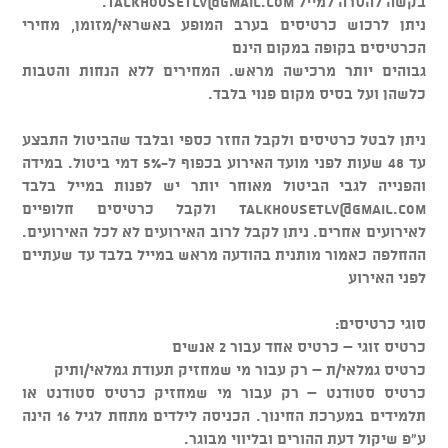
בקשה להסרה למייל
talkhousetlv@gmail.com
.
ניתן לרכוש כרטיסים בערב המופע באשראי/מזומן, מחירי
הכרטיסים בקופה במקום הינם
גבוהים יותר מרכישה מראש. המחירים ללא הנחות והטבות
כלשהן ועל בסיס מקום פנוי בלבד.
ניתן לבטל כרטיסים ולקבל החזר כספי ובלבד שהביטול התבצע
עד 48 שעות לפני מועד האירוע בכפוף ל-5% דמי ביטול. במידה
והפנייה לגבי הביטול מאוחר יותר יש לפנות במייל בלבד
talkhousetlv@gmail.com
ולקבל כרטיסים חלופיים
לאירועים אחרים. ניתן לקבל לרוב האירועים לא לכל האירועים.
ההחלפה כאמור מותנית בהודעה מראש במייל בלבד עד שעתיים
לפני האירוע
סוגי כרטיסים:
כרטיס זוגי – כרטיס אחד עבור 2 אנשים
כרטיס גמלאי/ת – רק עבור מי שמחזיק תעודת גמלאי/ותיק
כרטיס סטודנט – רק עבור מי שמחזיק כרטיס סטודנט או
תלמידים במערכת החינוך. הכניסה לילדים מתחת לגיל 16 הינה
ע"פ שיקול דעת ההורים ובליווי מבוגר.