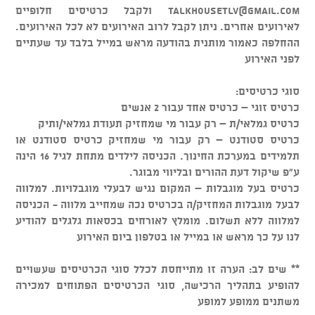
talkhousetlv@gmail.com
ולקבל כרטיסים חלופיים
לאירועים אחרים. ניתן לקבל לרוב האירועים לא לכל האירועים.
ההחלפה כאמור מותנית בהודעה מראש במייל בלבד עד שעתיים
לפני האירוע
סוגי כרטיסים:
כרטיס זוגי – כרטיס אחד עבור 2 אנשים
כרטיס גמלאי/ת – רק עבור מי שמחזיק תעודת גמלאי/ותיק
כרטיס סטודנט – רק עבור מי שמחזיק כרטיס סטודנט או
תלמידים במערכת החינוך. הכניסה לילדים מתחת לגיל 16 הינה
ע"פ שיקול דעת ההורים ובליווי מבוגר.
כרטיס בעל מוגבלות – המקום נגיש לבעלי מוגבלויות. למלווה
לבעל מוגבלות המחזיק/ה בכרטיס נכה שמחייב מלווה - הכניסה
למלווה ללא תשלום. מומלץ לאורחים בכסאות גלגלים להודיע
לנו על כך מראש או במייל או בטלפון ביום האירוע
** שים לב: הערה זו מתייחסת לכלל סוגי הכרטיסים שעשויים
להופיע בתהליך הרכישה, סוגי הכרטיסים הפתוחים למכירה
משתנים ממופע למופע