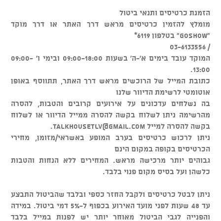
הזמנת כרטיסים ותנאי ביטול
מומלץ להזמין כרטיסים מראש דרך האתר או דרך מוקד
"GOSHOW" בטלפון 6119*
/ 03-6133556
המוקד עובד בימים א'-ה' בשעות 09:00-18:00 ובימי ו' 09:00-
13:00.
כתובת המייל של הרוכשים מראש דרך האתר, תתווסף באופן
אוטומטי לרשימת הדיוור שלנו
בה נשלחים עדכונים על אירועים קרובים והטבות, להסרה
מהרשימה ניתן לשלוח בקשה להסרה ממייל הדיוור או לשלוח
בקשה להסרה למייל
talkhousetlv@gmail.com
.
ניתן לרכוש כרטיסים בערב המופע באשראי/מזומן, מחירי
הכרטיסים בקופה במקום הינם
גבוהים יותר מרכישה מראש. המחירים ללא הנחות והטבות
כלשהן ועל בסיס מקום פנוי בלבד.
ניתן לבטל כרטיסים ולקבל החזר כספי ובלבד שהביטול התבצע
עד 48 שעות לפני מועד האירוע בכפוף ל-5% דמי ביטול. במידה
והפנייה לגבי הביטול מאוחר יותר יש לפנות במייל בלבד