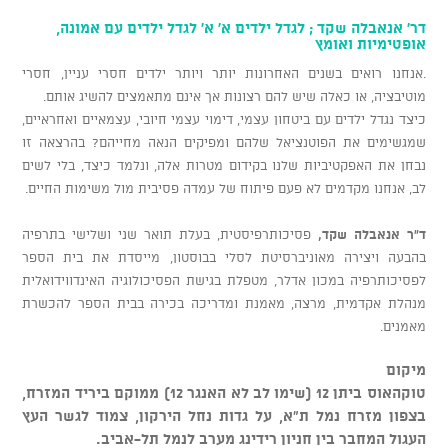
דר' אנאבלה שקד ; לגדל ילדים א' א' לגדל ילדים עם אמונה,
אופטימיות ואומץ
.אנחנו רואים בשנים האחרונות יותר ויותר ילדים חסרי עניין, חסרי
מוטיבציה, או כאלה שיש להם רצונות אך אינם מתאמצים להשיג אותם.
כיצד נגדל ילדים עם ביטחון עצמי, דימוי עצמי חיובי, עצמאיים ואחראיים,
שמגשימים את הפוטנציאל שלהם ומפיקים הנאה מחייהם? בהרצאה זו
נבחן את האפקטיביות שלנו בקידום מטרות אלה, ונלמד כיצד, בלי לשים
לב, אנחנו מקדמים לא פעם פיתוח של עמדה פסיבית מול משימות החיים.
ד"ר אנאבלה שקד,
פסיכותרפיסטית, בעלת תואר שני ושלישי בתרפיה
בהבעה ויצירה מאוניברסיטת לסלי בבוסטון, מייסדת את בית הספר
לפסיכותרפיה במכון אדלר, מטפלת בגישת הפסיכולוגיה האינדווידואלית
מנהלת אקדמית, מרצה, מאמנת ומדריכה בכירה בבית הספר להכשרת
מאמנים.
מיקום
טוקהאוס ביתן 12 (שימו לב לא האנגר 12) ממוקם ביריד המזרח,
בצפון מזרח נמל ת"א, על גדות נחל הירקון, צמוד לגשר העץ
העגול המחבר בין חניון רידינג מערב לנמל תל-אביב.