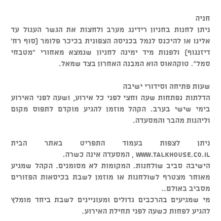
חניה
ניתן לחנות בחניון רידינג מערב ולחצות את הגשר העגול עד
אלינו או להיכנס לנמל בכניסה הצפונית בכיכר פלומר (סוף רח'
דיזנגוף) ולפנות מיד ימינה לחניון שנמצא מאחורי "מטבחי
סמל". טוקהאוס הוא המבנה האחרון בצד שמאל.
שעות פתיחה וסידורי ישיבה
הדלתות נפתחות שעה וחצי לפני כל אירוע, ושעה לפני האירוע
בימי שישי בערב. הקהל מוזמן להגיע מוקדם לתפוס מקום
וליהנות מהבר והמסעדה.
ניתן לצפות בעמוד התפריט באתר הבית
www.talkhouse.co.il , המסעדה אינה כשרה.
הישיבה סביב שולחנות. המקומות לא מסומנים. הקהל שמגיע
מאוחר מצטרף לשולחנות או מוזמן לשבת בכיסאות הפזורים
מסביב באולם..
מי שמגיעים בהרכבים גדולים ומעוניינים לשבת ביחד מומלץ
להגיע לפחות כשעה לפני תחילת האירוע.