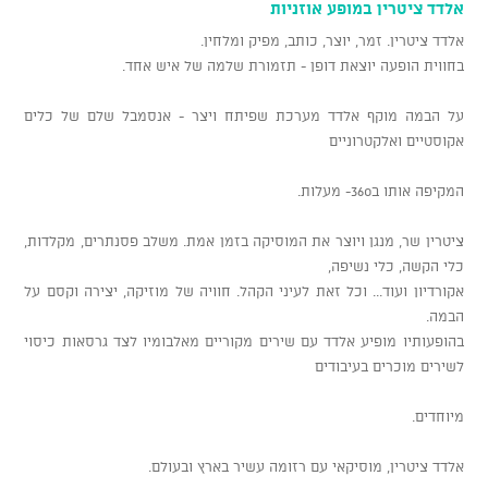
אלדד ציטרין במופע אוזניות
אלדד ציטרין. זמר, יוצר, כותב, מפיק ומלחין.
בחווית הופעה יוצאת דופן - תזמורת שלמה של איש אחד.
על הבמה מוקף אלדד מערכת שפיתח ויצר - אנסמבל שלם של כלים
אקוסטיים ואלקטרוניים
המקיפה אותו ב360- מעלות.
ציטרין שר, מנגן ויוצר את המוסיקה בזמן אמת. משלב פסנתרים, מקלדות,
כלי הקשה, כלי נשיפה,
אקורדיון ועוד... וכל זאת לעיני הקהל. חוויה של מוזיקה, יצירה וקסם על
הבמה.
בהופעותיו מופיע אלדד עם שירים מקוריים מאלבומיו לצד גרסאות כיסוי
לשירים מוכרים בעיבודים
מיוחדים.
אלדד ציטרין, מוסיקאי עם רזומה עשיר בארץ ובעולם.