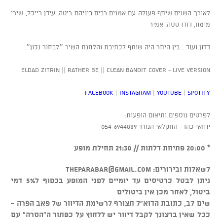
לאורך השנים שיתף פעולה עם אמנים רבים ביניהם ריטה, עידן רייכל, שירי
מימון, דודו טסה, אמיר
דדון ועוד... בין היתר היה שותף לכתיבת והלחנת השיר ״לבחור נכון״.
Eldad Zitrin || Rather Be || Clean Bandit Cover - Live Version
Facebook
|
Instagram
|
YouTube
|
Spotify
לפרטים נוספים ותיאום הופעות:
יוחאי כהן - החקלאי הנודד 054-6944889
* 20:00 פתיחת דלתות // 21:30 תחילת מופע
לשאלות ובירורים:
theparabar@gmail.com
ניתן לבטל כרטיסים עד יומיים לפני המופע בכפוף ל5% דמי
ביטול, לאחר מכן אין ביטולים
שים לב, כתובת הדוא"ל תצורף לרשימת הדיוור של פאב הפרה -
ככל שאין ברצונך לקבל דיוור יש ללחוץ על כפתור ה"הסרה" עם