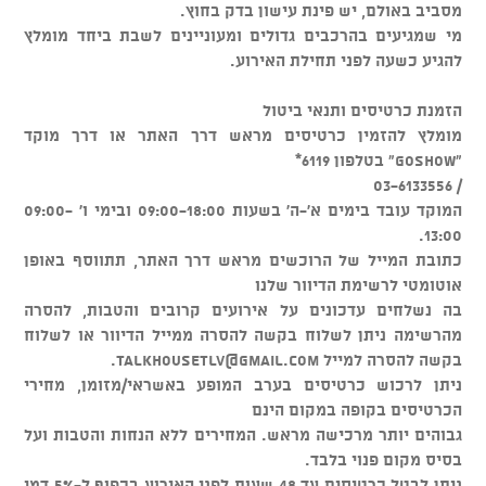
מסביב באולם, יש פינת עישון בדק בחוץ.
מי שמגיעים בהרכבים גדולים ומעוניינים לשבת ביחד מומלץ
להגיע כשעה לפני תחילת האירוע.
הזמנת כרטיסים ותנאי ביטול
מומלץ להזמין כרטיסים מראש דרך האתר או דרך מוקד
"GOSHOW" בטלפון 6119*
/ 03-6133556
המוקד עובד בימים א'-ה' בשעות 09:00-18:00 ובימי ו' 09:00-
13:00.
כתובת המייל של הרוכשים מראש דרך האתר, תתווסף באופן
אוטומטי לרשימת הדיוור שלנו
בה נשלחים עדכונים על אירועים קרובים והטבות, להסרה
מהרשימה ניתן לשלוח בקשה להסרה ממייל הדיוור או לשלוח
בקשה להסרה למייל
talkhousetlv@gmail.com
.
ניתן לרכוש כרטיסים בערב המופע באשראי/מזומן, מחירי
הכרטיסים בקופה במקום הינם
גבוהים יותר מרכישה מראש. המחירים ללא הנחות והטבות ועל
בסיס מקום פנוי בלבד.
ניתן לבטל כרטיסים עד 48 שעות לפני האירוע בכפוף ל-5% דמי