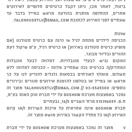
ביטול, לאחר מכן, ניתן לקבל כרטיסים חלופיים לאירועים
אחרים, ההחלפה מותנית בהודעה מראש במייל בלבד עד
שעתיים לפני האירוע לכתובת
talkhousetlv@gmail.com
.
שונות
הכניסה לילדים מתחת לגיל 16 הינה עם כרטיס סטודנט (אם
מופיע כרטיס סטודנט באירוע) או כרטיס רגיל, ע"פ שיקול דעת
ההורים ובליווי מבוגר.
המקום נגיש לבעלי מוגבלויות. למלווה לבעל מוגבלות
המחזיק/ה בכרטיס נכה שמחייב מלווה - הכניסה למלווה ללא
תשלום. מומלץ לאורחים בכסאות גלגלים להודיע לנו על כך
מראש או במייל או בטלפון להזמנת אירועים סגורים ובירורים
נוספים: 03-5545500 //
talkhousetlv@gmail.com
מוצר זה
נמכר באמצעות מערכת GOSHOW על ידי חברת טוק האוס בע"מ,
ח.פ. 515396059 מרח' השניים 14/5, גבעתיים
חברת GOSHOW אינה אחראית על איכות השירות ו/או קיום
האירוע ו/או כל מחדל הקשור באירוע מושא מוצר זה.
v מוצר זה נמכר באמצעות מערכת GOSHOW על ידי חברת