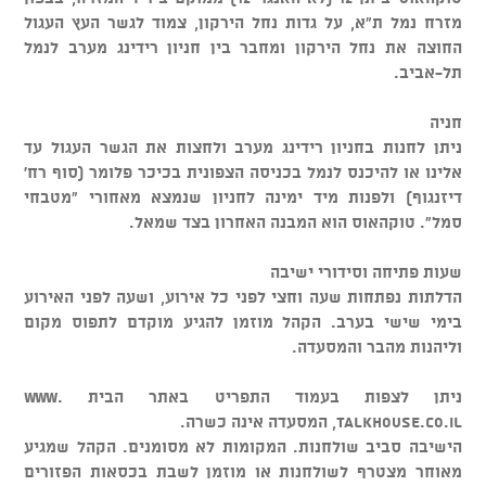
מזרח נמל ת"א, על גדות נחל הירקון, צמוד לגשר העץ העגול
החוצה את נחל הירקון ומחבר בין חניון רידינג מערב לנמל
תל-אביב.
חניה
ניתן לחנות בחניון רידינג מערב ולחצות את הגשר העגול עד
אלינו או להיכנס לנמל בכניסה הצפונית בכיכר פלומר (סוף רח'
דיזנגוף) ולפנות מיד ימינה לחניון שנמצא מאחורי "מטבחי
סמל". טוקהאוס הוא המבנה האחרון בצד שמאל.
שעות פתיחה וסידורי ישיבה
הדלתות נפתחות שעה וחצי לפני כל אירוע, ושעה לפני האירוע
בימי שישי בערב. הקהל מוזמן להגיע מוקדם לתפוס מקום
וליהנות מהבר והמסעדה.
ניתן לצפות בעמוד התפריט באתר הבית www.
talkhouse.co.il, המסעדה אינה כשרה.
הישיבה סביב שולחנות. המקומות לא מסומנים. הקהל שמגיע
מאוחר מצטרף לשולחנות או מוזמן לשבת בכסאות הפזורים