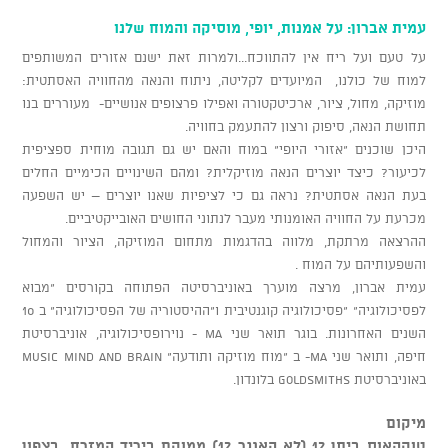
עמית אברון: על אמנות, יופי, מוסיקה והמוח שלנו
על טעם ועל ריח אין להתווכח...ולמרות זאת ישנם אזורים המשותפים
למוח של כולנו, המיועדים לקליטה, ניתוח והנאה מהחוויה האסתטית:
מוזיקה, מחול, ציור, ארכיטקטורה ואפילו פרצופים אנושיים- מעוררים בנו
תחושת הנאה, סיפוק ורצון להתעמק בחוויה.
היכן שוכנים "אזורי היופי" במוח והאם יש גם תגובה מוחית ספציפית
לכיעור? כיצד יוצרים הנאה מוזיקלית? ומהם השינויים הכימיים החלים
בעת הנאה אסתטית? נראה גם כי לציפיות שאנו יוצרים – יש השפעה
מכרעת על החוויה האומנותי מעבר לנתוני החושים האובייקטיביים.
ההרצאה מרתקת, מלווה בהדגמות מתחום המוזיקה, הציור והמחול
והשפעותיהם על המוח .
עמית אברון, מרצה מוערך באוניברסיטה הפתוחה בקורסים "מבוא
לפסיכולוגיה" "פסיכולוגיה קוגנטיבית ו"ההיסטוריה של הפסיכולוגיה" ב 10
השנים האחרונות. בוגר תואר שני MA - נוירופסיכולוגיה, אוניברסיטת
חיפה, ותואר שני MA- ב "מוח מוזיקה ותודעה" Music Mind and Brain
באוניברסיטת Goldsmiths בלונדון.
מיקום
טוקהאוס ביתן 12 (לא האנגר 12) ממוקם ביריד המזרח, בצפון