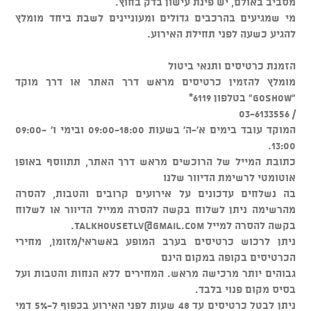
מסביב באולם, יש פינת עישון בדק בחוץ.
מי שמגיעים בהרכבים גדולים ומעוניינים לשבת ביחד מומלץ
להגיע כשעה לפני תחילת האירוע.
הזמנת כרטיסים ותנאי ביטול
מומלץ להזמין כרטיסים מראש דרך האתר או דרך מוקד
"GOSHOW" בטלפון 6119*
/ 03-6133556
המוקד עובד בימים א'-ה' בשעות 09:00-18:00 ובימי ו' 09:00-
13:00.
כתובת המייל של הרוכשים מראש דרך האתר, תתווסף באופן
אוטומטי לרשימת הדיוור שלנו
בה נשלחים עדכונים על אירועים קרובים והטבות, להסרה
מהרשימה ניתן לשלוח בקשה להסרה ממייל הדיוור או לשלוח
בקשה להסרה למייל
talkhousetlv@gmail.com
.
ניתן לרכוש כרטיסים בערב המופע באשראי/מזומן, מחירי
הכרטיסים בקופה במקום הינם
גבוהים יותר מרכישה מראש. המחירים ללא הנחות והטבות ועל
בסיס מקום פנוי בלבד.
ניתן לבטל כרטיסים עד 48 שעות לפני האירוע בכפוף ל-5% דמי