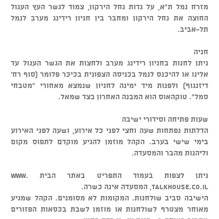
מזרח נמל ת"א, על גדות נחל הירקון, צמוד לגשר העץ העגול
החוצה את נחל הירקון ומחבר בין חניון רידינג מערב לנמל
תל-אביב.
חניה
ניתן לחנות בחניון רידינג מערב ולחצות את הגשר העגול עד
אלינו או להיכנס לנמל בכניסה הצפונית בכיכר פלומר (סוף רח'
דיזנגוף) ולפנות מיד ימינה לחניון שנמצא מאחורי "מטבחי
סמל". טוקהאוס הוא המבנה האחרון בצד שמאל.
שעות פתיחה וסידורי ישיבה
הדלתות נפתחות שעה וחצי לפני כל אירוע, ושעה לפני האירוע
בימי שישי בערב. הקהל מוזמן להגיע מוקדם לתפוס מקום
וליהנות מהבר והמסעדה.
ניתן לצפות בעמוד התפריט באתר הבית www.
talkhouse.co.il, המסעדה אינה כשרה.
הישיבה סביב שולחנות. המקומות לא מסומנים. הקהל שמגיע
מאוחר מצטרף לשולחנות או מוזמן לשבת בכסאות הפזורים