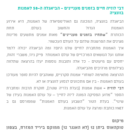
דבי לוזיה חיים בזמנים מעניינים - הביאנלה ה-58 לאמנות
בוונציה
הביאנלה בוונציה, המכונה גם האולימפיאדה של האמנות, היא אירוע
האמנות הגדול והחשוב בעולם. תחת
הכותרת
״שתחיו
בזמנים
מעניינים״
מאות אמנים מתשעים מדינות
מציגים את הפרשנות שלהם על העולם העכשווי.
איך האמנות מתחברת לחיים שלנו היום? ומה הביאנלה יכולה ללמד
אותנו ועל הנושאים המרכזיים של עולם האמנות? פייק ניוז, משברי זהות,
יחסים עם מיעוטים - כל אלה ותובנות נוספות יעלו בהרצאה שתלווה
בצילומים מרהיבים מהביאנלה.
ההרצאה מתאימה לשוחרי אמנות סקרניים, שאוהבים להיות סופר מעודכן
בעולם האמנות - בין אם מתכוונים לנסוע לוונציה או לא.
דבי
לוזיה
-
אשת אמנות (בעלת גלריה שטרן), חוקרת תרבות ומחברת
הספר ״מדוע הפסיקה המונה ליזה לחייך – על עולם האמנות בעידן של
שינוי״. בעלת הטור ״השבוע בעולם האמנות״ שמפורסם גם ב
YNET.כותבת ומרצה על עולם האמנות.
מיקום
טוקהאוס ביתן 12 (לא האנגר 12) ממוקם ביריד המזרח, בצפון