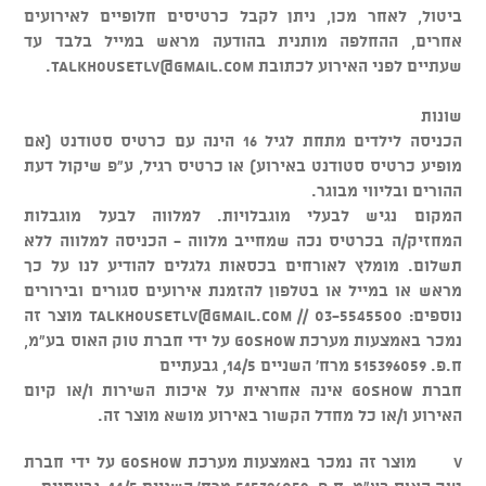
ביטול, לאחר מכן, ניתן לקבל כרטיסים חלופיים לאירועים
אחרים, ההחלפה מותנית בהודעה מראש במייל בלבד עד
שעתיים לפני האירוע לכתובת
talkhousetlv@gmail.com
.
שונות
הכניסה לילדים מתחת לגיל 16 הינה עם כרטיס סטודנט (אם
מופיע כרטיס סטודנט באירוע) או כרטיס רגיל, ע"פ שיקול דעת
ההורים ובליווי מבוגר.
המקום נגיש לבעלי מוגבלויות. למלווה לבעל מוגבלות
המחזיק/ה בכרטיס נכה שמחייב מלווה - הכניסה למלווה ללא
תשלום. מומלץ לאורחים בכסאות גלגלים להודיע לנו על כך
מראש או במייל או בטלפון להזמנת אירועים סגורים ובירורים
נוספים: 03-5545500 //
talkhousetlv@gmail.com
מוצר זה
נמכר באמצעות מערכת GOSHOW על ידי חברת טוק האוס בע"מ,
ח.פ. 515396059 מרח' השניים 14/5, גבעתיים
חברת GOSHOW אינה אחראית על איכות השירות ו/או קיום
האירוע ו/או כל מחדל הקשור באירוע מושא מוצר זה.
v מוצר זה נמכר באמצעות מערכת GOSHOW על ידי חברת