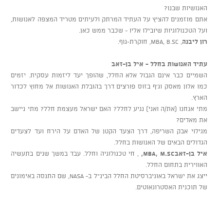
האנושיות שבנו?
אתם מוזמנים להציץ על העתיד המרתק ולעיתים מטריד המצפה לאנושות,
ועל הטכנולוגיות שיובילו אליו - שכבר ממש כאן.
רון ליבנה
, MBA, B.Sc, חוקרת-גוף.
עתיד האנושות בחלל
- איל בן-זאב
השמיים כבר אינם הגבול אלא החלל, שהופך יעד ליזמות עסקית. יזמים
כמו אלון מאסק וג'ף בזוס פורצים דרך בהובלת האנושות אל מחוץ לכדור
הארץ.
מתי אנחנו (את/ה ואני) נגיע לחלל? האם ישראל מעצמת חלל? מתי ניישב
את מאדים?
מגילוי אבק השריפה, דרך הצעד הקטן של האדם על הירח ועד לצעדים
הגדולים הבאים של האנושות בחלל.
איל בן-זאב
MBA, M.Sc,
, חי טכנולוגיה וחלל. עבד במשך שנים בתעשיה
האווירית בתחום החלל.
ייצג את ישראל באוניברסיטת החלל הבינ"ל ב- NASA, שם התנסה באימונים
של תוכנית האסטרונאוטים.