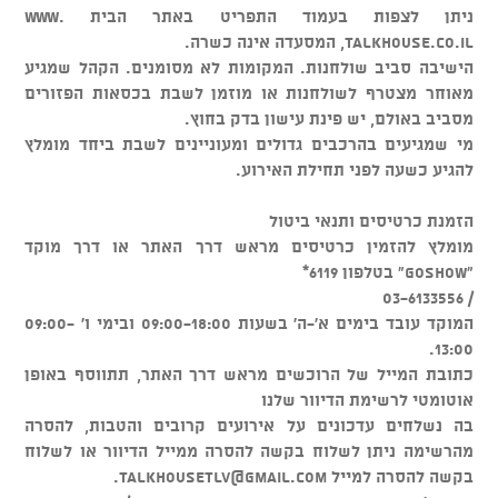
ניתן לצפות בעמוד התפריט באתר הבית www.
talkhouse.co.il, המסעדה אינה כשרה.
הישיבה סביב שולחנות. המקומות לא מסומנים. הקהל שמגיע
מאוחר מצטרף לשולחנות או מוזמן לשבת בכסאות הפזורים
מסביב באולם, יש פינת עישון בדק בחוץ.
מי שמגיעים בהרכבים גדולים ומעוניינים לשבת ביחד מומלץ
להגיע כשעה לפני תחילת האירוע.
הזמנת כרטיסים ותנאי ביטול
מומלץ להזמין כרטיסים מראש דרך האתר או דרך מוקד
"GOSHOW" בטלפון 6119*
/ 03-6133556
המוקד עובד בימים א'-ה' בשעות 09:00-18:00 ובימי ו' 09:00-
13:00.
כתובת המייל של הרוכשים מראש דרך האתר, תתווסף באופן
אוטומטי לרשימת הדיוור שלנו
בה נשלחים עדכונים על אירועים קרובים והטבות, להסרה
מהרשימה ניתן לשלוח בקשה להסרה ממייל הדיוור או לשלוח
בקשה להסרה למייל
talkhousetlv@gmail.com
.