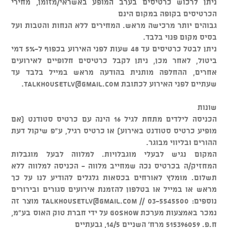
ניתן לרכוש כרטיסים בערב המופע באשראי/מזומן, מחירי
הכרטיסים בקופה במקום הינם
גבוהים יותר מרכישה מראש. המחירים ללא הנחות והטבות ועל
בסיס מקום פנוי בלבד.
ניתן לבטל כרטיסים עד 48 שעות לפני האירוע בכפוף ל-5% דמי
ביטול, לאחר מכן, ניתן לקבל כרטיסים חלופיים לאירועים
אחרים, ההחלפה מותנית בהודעה מראש במייל בלבד עד
שעתיים לפני האירוע לכתובת
talkhousetlv@gmail.com
.
שונות
הכניסה לילדים מתחת לגיל 16 הינה עם כרטיס סטודנט (אם
מופיע כרטיס סטודנט באירוע) או כרטיס רגיל, ע"פ שיקול דעת
ההורים ובליווי מבוגר.
המקום נגיש לבעלי מוגבלויות. למלווה לבעל מוגבלות
המחזיק/ה בכרטיס נכה שמחייב מלווה - הכניסה למלווה ללא
תשלום. מומלץ לאורחים בכסאות גלגלים להודיע לנו על כך
מראש או במייל או בטלפון להזמנת אירועים סגורים ובירורים
נוספים: 03-5545500 //
talkhousetlv@gmail.com
מוצר זה
נמכר באמצעות מערכת GOSHOW על ידי חברת טוק האוס בע"מ,
ח.פ. 515396059 מרח' השניים 14/5, גבעתיים