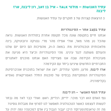
עתיד האנושות – מולטי TALK - איל בן זאב, רון ליבנה, ארז
ליבנה
3 הרצאות קצרות של 3 חוקרים על עתיד האנושות.
עתיד בקצב אחר – הסינגולריות
אנחנו חיים בתקופה שונה מכל תקופה אחרת בתולדות האנושות. נראה
שהכל נע מהר מאד, אולי אפילו מהר מדי. גנטיקה ורובוטיקה, בינה
מלאכותית וטכנולוגיות מח. במאה ה-21, מהפיכות הם היום יום שלנו
והעולם משתנה לנגד עינינו. מהי הסינגולריות וכיצד היא מניעה את
מערבולת הקידמה שבה אנו מצויים? האם אנחנו מוכנים לאתגרים
החברתיים החדשים שיגיעו ביחד עם הקידמה?
ארז ליבנה
, מדען, וחוקר עתידים, ייצג את ישראל בתוכנית אוניברסיטת
הסינגולריות המתקיימת בבסיס של סוכנות החלל האמריקאית נאס"א
בקליפורניה.
עתיד הגוף האנושי
- רון ליבנה
גוף האדם הוא דבר מוכר: ידיים, רגליים, ראש. ואולי כבר לא? מה נבחר
לעשות לעצמנו כאשר הטכנולוגיה תאפשר לנו לפרוץ את מגבלות גופינו?
מה זה טראנסהומניזם? היכן יעבור הגבול בין אדם למכונה? ומה יהיה על