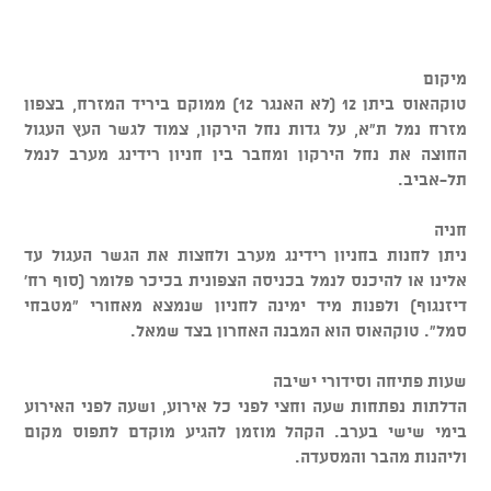
מיקום
טוקהאוס ביתן 12 (לא האנגר 12) ממוקם ביריד המזרח, בצפון
מזרח נמל ת"א, על גדות נחל הירקון, צמוד לגשר העץ העגול
החוצה את נחל הירקון ומחבר בין חניון רידינג מערב לנמל
תל-אביב.
חניה
ניתן לחנות בחניון רידינג מערב ולחצות את הגשר העגול עד
אלינו או להיכנס לנמל בכניסה הצפונית בכיכר פלומר (סוף רח'
דיזנגוף) ולפנות מיד ימינה לחניון שנמצא מאחורי "מטבחי
סמל". טוקהאוס הוא המבנה האחרון בצד שמאל.
שעות פתיחה וסידורי ישיבה
הדלתות נפתחות שעה וחצי לפני כל אירוע, ושעה לפני האירוע
בימי שישי בערב. הקהל מוזמן להגיע מוקדם לתפוס מקום
וליהנות מהבר והמסעדה.