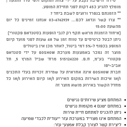
** סידור הישיבה נקבע על ידי צוות המקום ולפי סדר ההגעה |
מומלץ להגיע כ45 דקות לפני תחילת המופע.
** הזמנתם בנפרד ורוצים לשבת ביחד ?
** צרו קשר ונדאג לכם... 03-6762939 אנחנו זמינים כל יום
מהשעה 15:00
(איחוד הזמנות מראש תקף רק לגבי הופעות בסטנדאפ פקטורי)
ניתן לבטל כרטיסים עד טווח זמן של 48 שעות לפני מועד קיום
המופע בכפוף ל-5% דמי ביטול, לאחר מכן אין ביטולים
מוצר זה נמכר באמצעות מערכת GOSHOW על ידי סטנדאפ
פקטורי בע"מ, ח.פ. 515124220 מרח' שביל המרץ 5, תל
אביב-יפו
חברת GOSHOW אינה אחראית על שמירת זכויות בעלי התכנים
ו/או איכות השירות במקום האירוע ו/או קיום האירוע ו/או כל
מחדל הקשור באירוע מושא מוצר זה
המתחם מציע שירותים נגישים
במתחם ישנם 4 מקומות נגישים
ניתן להכניס למתחם חיית שירות
המתחם אינו מצוייד במערכת עזר ייעודית לכבדי שמיעה
ליצירת קשר לצורך קבלת אמצעי עזר: