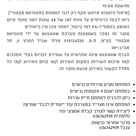
מהשעה 15:00
(איחוד הזמנות מראש תקף רק לגבי הופעות בסטנדאפ פקטורי)
ניתן לבטל כרטיסים עד טווח זמן של 48 שעות לפני מועד קיום
המופע בכפוף ל-5% דמי ביטול, לאחר מכן אין ביטולים
מוצר זה נמכר באמצעות מערכת GOSHOW על ידי סטנדאפ
פקטורי בע"מ, ח.פ. 515124220 מרח' שביל המרץ 5, תל
אביב-יפו
חברת GOSHOW אינה אחראית על שמירת זכויות בעלי התכנים
ו/או איכות השירות במקום האירוע ו/או קיום האירוע ו/או כל
מחדל הקשור באירוע מושא מוצר זה
המתחם מציע שירותים נגישים
במתחם ישנם 4 מקומות נגישים
ניתן להכניס למתחם חיית שירות
המתחם אינו מצוייד במערכת עזר ייעודית לכבדי שמיעה
ליצירת קשר לצורך קבלת אמצעי עזר:
טלפונית 036762939
פרטי אחראי נגישות:
ענבל 036762939