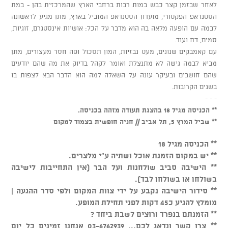
לאחר שבזמן קצר כבש במות רבות ברחבי הארץ שהמרכזית בהן - במת
הסטנדאפ הפקטורי, מועדון הסטנדאפ המוביל בארץ, מתן מגיע לראשונה
לבמה עם הופעה מלאה בה הוא מדבר על הכל: אושיות אינסטגרם, זוגיות,
סמים, דת ועוד.
עם קאמבקים שנונים, מעט נבזיות, המון תסכול ופה חסר מעצורים, מתן
מביא לבמה גישה לא מתנצלת ואומר לקהל בדיוק את מה שהם יודעים
שהם חושבים ובעיקר עונה על השאלה למה הוא הדבר הבא לצפות בו
בשנים הקרובות.
- - -
** הכניסה מגיל 18 בהצגת תעודה מזהה בכניסה.
** שביל המרץ 5, תל אביב // חניה חופשית בצמוד למקום
** הכניסה מגיל 18
** יש במקום הזמנת אוכל ושתיה ע"י מלצרים.
** הישיבה סביב שולחנות ועל הבר (אין התחייבות לישיבה
בשולחן או בשולחן לבד).
** סידור הישיבה נקבע על ידי צוות המקום ולפי סדר ההגעה |
מומלץ להגיע כ45 דקות לפני תחילת המופע.
** הזמנתם בנפרד ורוצים לשבת ביחד ?
** צרו קשר ונדאג לכם... 03-6762939 אנחנו זמינים כל יום