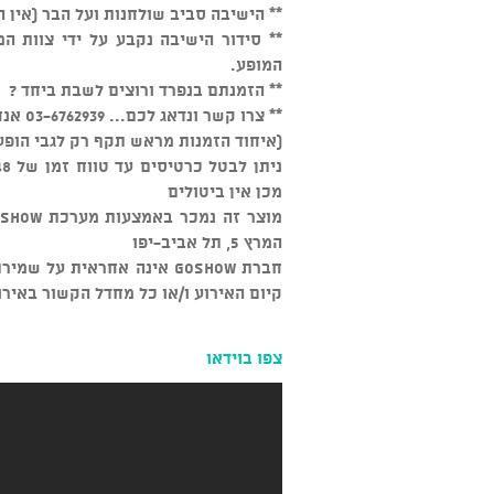
** הישיבה סביב שולחנות ועל הבר (אין 
המופע.
** הזמנתם בנפרד ורוצים לשבת ביחד ?
** צרו קשר ונדאג לכם... 03-6762939 אנחנו זמינים כל יום מהשעה 15:00
(איחוד הזמנות מראש תקף רק לגבי הופע
מכן אין ביטולים
המרץ 5, תל אביב-יפו
חברת GOSHOW אינה אחראית ע
קיום האירוע ו/או כל מחדל הקשור באירו
צפו בוידאו