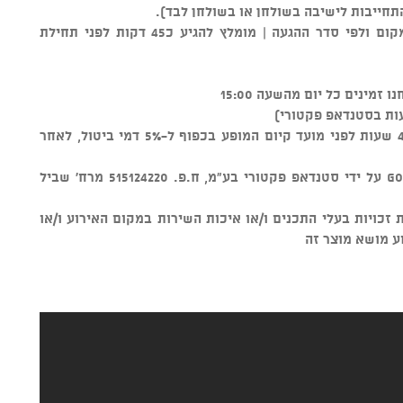
התחייבות לישיבה בשולחן או בשולחן לבד).
** סידור הישיבה נקבע על ידי צוות המקום ולפי סדר ההגעה | מומלץ להגיע כ45 דקות לפני תחילת
ות בסטנדאפ פקטורי)
ניתן לבטל כרטיסים עד טווח זמן של 48 שעות לפני מועד קיום המופע בכפוף ל-5% דמי ביטול, לאחר
מוצר זה נמכר באמצעות מערכת GOSHOW על ידי סטנדאפ פקטורי בע"מ, ח.פ. 515124220 מרח' שביל
ל שמירת זכויות בעלי התכנים ו/או איכות השירות במקום האירוע ו/או
ע מושא מוצר זה