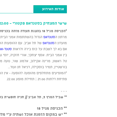
אודות האירוע
שישי המצחיק בסטנדאפ פקטורי - 22:00
*הכניסה מגיל 18 בהצגת תעודה מזהה בכניסה
מרתון ה
סטנדאפ
הגדול בהשתתפות אמני הבית ש
מועדון ה
סטנדאפ
של תל אביב. עם ההופעות הכי
אם בא לך לשבת על כוס בירה ולראות
סטנד-אפ
בין אמני הבית: אסף יצחקי, אורי חזקיה, יוסי גב
טל ראשון, מרינה אקילוב, אלמוג שור, נועה מנור
בורשטיין, תמיר בוסקילה, דניאל חן ועוד...
*המופיעים מתחלפים מהופעה להופעה - אין הת
פתיחת דלתות 21:00 | תחילת מופע 22:00.
- - -
** שביל המרץ 5, תל אביב // חניה חופשית בסמוך למקום
** הכניסה מגיל 18
** יש במקום הזמנת אוכל ושתיה ע"י מלצ